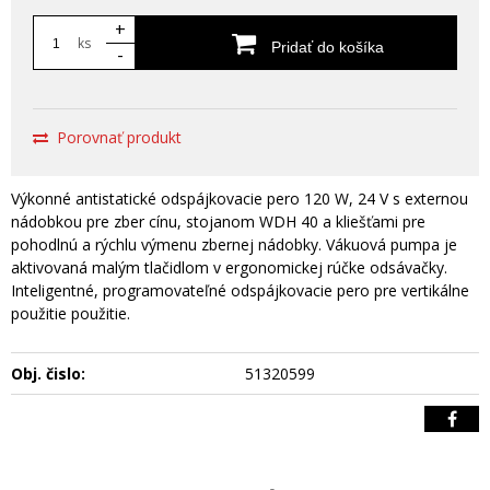
+
ks
Pridať do košíka
-
Porovnať produkt
Výkonné antistatické odspájkovacie pero 120 W, 24 V s externou
nádobkou pre zber cínu, stojanom WDH 40 a kliešťami pre
pohodlnú a rýchlu výmenu zbernej nádobky. Vákuová pumpa je
aktivovaná malým tlačidlom v ergonomickej rúčke odsávačky.
Inteligentné, programovateľné odspájkovacie pero pre vertikálne
použitie použitie.
Obj. čislo:
51320599