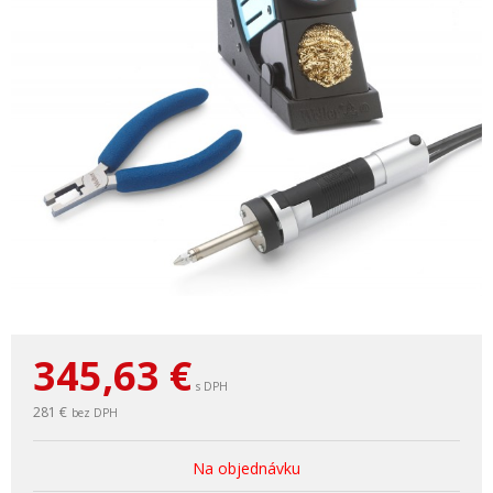
345,63
€
s DPH
281 €
bez DPH
Na objednávku