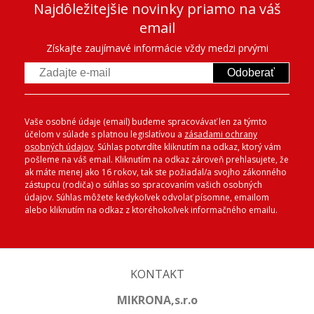
Najdôležitejšie novinky priamo na váš
email
Získajte zaujímavé informácie vždy medzi prvými
Odoberať
Vaše osobné údaje (email) budeme spracovávať len za týmto
účelom v súlade s platnou legislatívou a
zásadami ochrany
osobných údajov
. Súhlas potvrdíte kliknutím na odkaz, ktorý vám
pošleme na váš email. Kliknutím na odkaz zároveň prehlasujete, že
ak máte menej ako 16 rokov, tak ste požiadal/a svojho zákonného
zástupcu (rodiča) o súhlas so spracovaním vašich osobných
údajov. Súhlas môžete kedykoľvek odvolať písomne, emailom
alebo kliknutím na odkaz z ktoréhokoľvek informačného emailu.
KONTAKT
MIKRONA,s.r.o