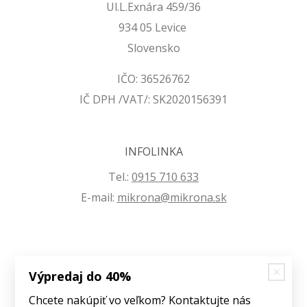
Ul.L.Exnára 459/36
934 05 Levice
Slovensko
IČO: 36526762
IČ DPH /VAT/: SK2020156391
INFOLINKA
Tel.:
0915 710 633
E-mail:
mikrona@mikrona.sk
Výpredaj do 40%
VŠETKO O NÁKUPE
Chcete nakúpiť vo veľkom? Kontaktujte nás
Obchodné podmienky