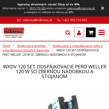
Výpredaj skladových zásob! Zľavy až do 40%
.
×
Informácie na tel. č.:
0915 710 633
alebo emailom
mikrona@mikrona.sk
a nakúpte vo veľkom so zľavou až 40%
mikrona@mikrona.sk
+421 915 710 633
Úvod
Spájkovacia technika
Spájkovacie a odspájkovacie rúčky a
odspájkovacie pinzety k staniciam
WXDV 120 SET ODSPÁJKOVACIE
PERO WELLER 120 W SO ZBERNOU NÁDOBKOU A STOJANOM
WXDV 120 SET ODSPÁJKOVACIE PERO WELLER
120 W SO ZBERNOU NÁDOBKOU A
STOJANOM