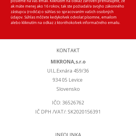
pošleme na váš email. Kliknutím na odkaz zároveň prehlasujete, že
ak máte menej ako 16 rokov, tak ste požiadal/a svojho zákonného
zástupcu (rodiča) o súhlas so spracovaním vašich osobných
údajov. Súhlas môžete kedykoľvek odvolať písomne, emailom
alebo kliknutím na odkaz z ktoréhokoľvek informačného emailu.
KONTAKT
MIKRONA,s.r.o
Ul.L.Exnára 459/36
934 05 Levice
Slovensko
IČO: 36526762
IČ DPH /VAT/: SK2020156391
INFOLINKA