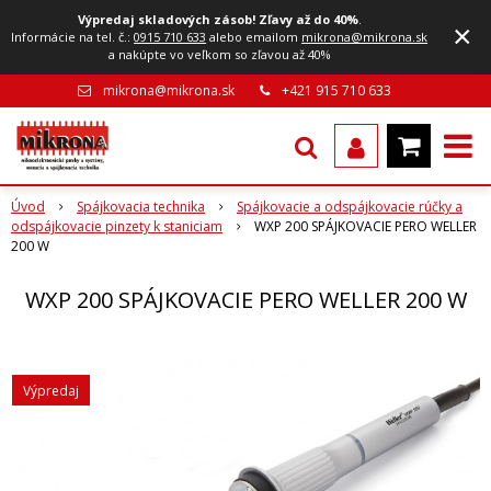
Výpredaj skladových zásob! Zľavy až do 40%
.
×
Informácie na tel. č.:
0915 710 633
alebo emailom
mikrona@mikrona.sk
a nakúpte vo veľkom so zľavou až 40%
mikrona@mikrona.sk
+421 915 710 633
Úvod
Spájkovacia technika
Spájkovacie a odspájkovacie rúčky a
odspájkovacie pinzety k staniciam
WXP 200 SPÁJKOVACIE PERO WELLER
200 W
WXP 200 SPÁJKOVACIE PERO WELLER 200 W
Výpredaj