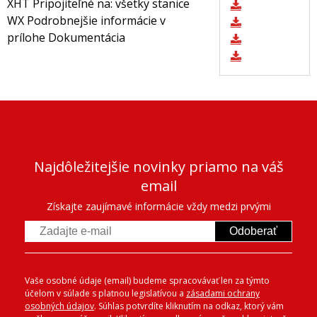
XHT Pripojiteľné na: všetky stanice
WX Podrobnejšie informácie v
prílohe Dokumentácia
Najdôležitejšie novinky priamo na váš
email
Získajte zaujímavé informácie vždy medzi prvými
Odoberať
Vaše osobné údaje (email) budeme spracovávať len za týmto
účelom v súlade s platnou legislatívou a
zásadami ochrany
osobných údajov
. Súhlas potvrdíte kliknutím na odkaz, ktorý vám