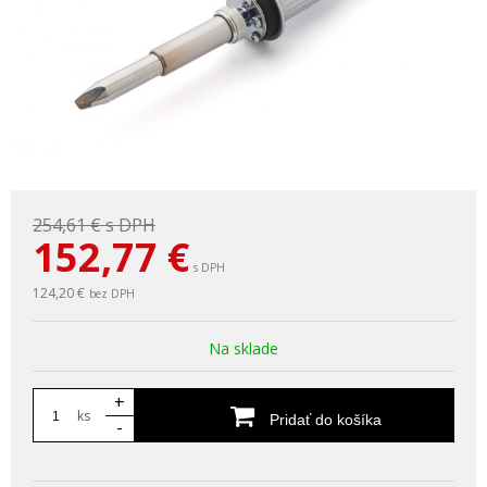
254,61 €
s DPH
152,77
€
s DPH
124,20 €
bez DPH
Na sklade
+
ks
Pridať do košíka
-