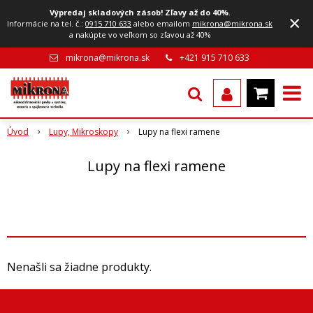
Výpredaj skladových zásob! Zľavy až do 40%
.
×
Informácie na tel. č.:
0915 710 633
alebo emailom
mikrona@mikrona.sk
a nakúpte vo veľkom so zľavou až 40%
mikrona@mikrona.sk
+421 915 710 633
Úvod
Lupy, Mikroskopy
Lupy na flexi ramene
Lupy na flexi ramene
Nenašli sa žiadne produkty.