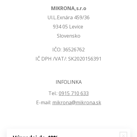
MIKRONA,s.r.o
Ul.L.Exnára 459/36
934 05 Levice
Slovensko
IČO: 36526762
IČ DPH /VAT/: SK2020156391
INFOLINKA
Tel.:
0915 710 633
E-mail:
mikrona@mikrona.sk