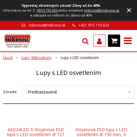
Výpredaj skladových zásob! Zľavy až do 40%
.
×
Informácie na tel. č.:
0915 710 633
alebo emailom
mikrona@mikrona.sk
a nakúpte vo veľkom so zľavou až 40%
mikrona@mikrona.sk
+421 915 710 633
Úvod
Lupy, Mikroskopy
Lupy s LED osvetlením
Lupy s LED osvetlením
Prednastavené
Zoradiť:
66D24LED-5 Stojanová ESD
Stojanová ESD lupa s LED
lupa s LED osvetlením Ø 127
osvetlením Ø 150 mm, 4