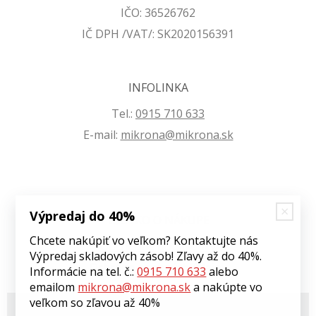
IČO: 36526762
IČ DPH /VAT/: SK2020156391
INFOLINKA
Tel.:
0915 710 633
E-mail:
mikrona@mikrona.sk
Výpredaj do 40%
VŠETKO O NÁKUPE
Chcete nakúpiť vo veľkom? Kontaktujte nás
Obchodné podmienky
Výpredaj skladových zásob! Zľavy až do 40%.
Ochrana osobných údajov
Informácie na tel. č.:
0915 710 633
alebo
emailom
mikrona@mikrona.sk
a nakúpte vo
veľkom so zľavou až 40%
© 2026 Môj eshop •
tvorba eshopu cez UNIobchod
,
webhosting
spoločnosti