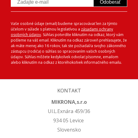
Odoberať
Vaše osobné údaje (email) budeme spracovávať len za týmto
účelom v súlade s platnou legislatívou a
zásadami ochrany
osobných údajov
. Súhlas potvrdíte kliknutím na odkaz, ktorý vám
pošleme na váš email. Kliknutím na odkaz zároveň prehlasujete, že
ak máte menej ako 16 rokov, tak ste požiadal/a svojho zákonného
zástupcu (rodiča) o súhlas so spracovaním vašich osobných
údajov. Súhlas môžete kedykoľvek odvolať písomne, emailom
alebo kliknutím na odkaz z ktoréhokoľvek informačného emailu.
KONTAKT
MIKRONA,s.r.o
Ul.L.Exnára 459/36
934 05 Levice
Slovensko