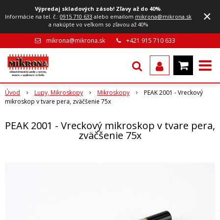
Výpredaj skladových zásob! Zľavy až do 40%
.
×
Informácie na tel. č.:
0915 710 633
alebo emailom
mikrona@mikrona.sk
a nakúpte vo veľkom so zľavou až 40%
mikrona@mikrona.sk
+421 915 710 633
Úvod
Lupy, Mikroskopy
Mikroskopy
PEAK 2001 - Vreckový
mikroskop v tvare pera, zväčšenie 75x
PEAK 2001 - Vreckový mikroskop v tvare pera,
zväčšenie 75x