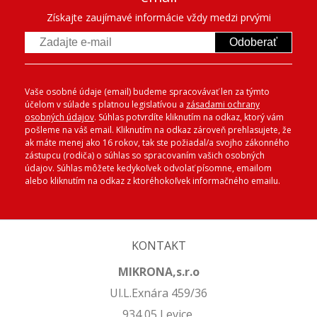
Získajte zaujímavé informácie vždy medzi prvými
Odoberať
Vaše osobné údaje (email) budeme spracovávať len za týmto
účelom v súlade s platnou legislatívou a
zásadami ochrany
osobných údajov
. Súhlas potvrdíte kliknutím na odkaz, ktorý vám
pošleme na váš email. Kliknutím na odkaz zároveň prehlasujete, že
ak máte menej ako 16 rokov, tak ste požiadal/a svojho zákonného
zástupcu (rodiča) o súhlas so spracovaním vašich osobných
údajov. Súhlas môžete kedykoľvek odvolať písomne, emailom
alebo kliknutím na odkaz z ktoréhokoľvek informačného emailu.
KONTAKT
MIKRONA,s.r.o
Ul.L.Exnára 459/36
934 05 Levice