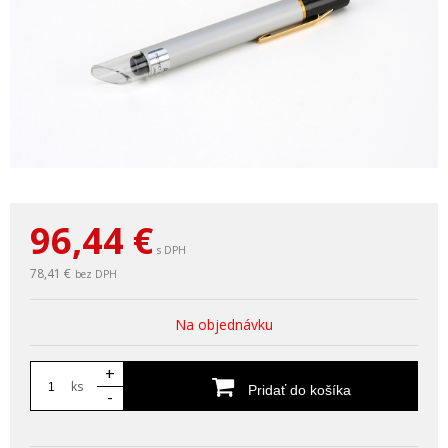
96,44
€
s DPH
78,41 €
bez DPH
Na objednávku
+
ks
Pridať do košíka
-