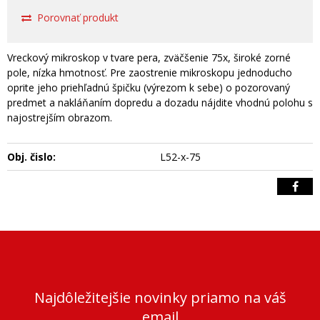
Porovnať produkt
Vreckový mikroskop v tvare pera, zväčšenie 75x, široké zorné
pole, nízka hmotnosť. Pre zaostrenie mikroskopu jednoducho
oprite jeho priehľadnú špičku (výrezom k sebe) o pozorovaný
predmet a nakláňaním dopredu a dozadu nájdite vhodnú polohu s
najostrejším obrazom.
Obj. čislo:
L52-x-75
Najdôležitejšie novinky priamo na váš
email