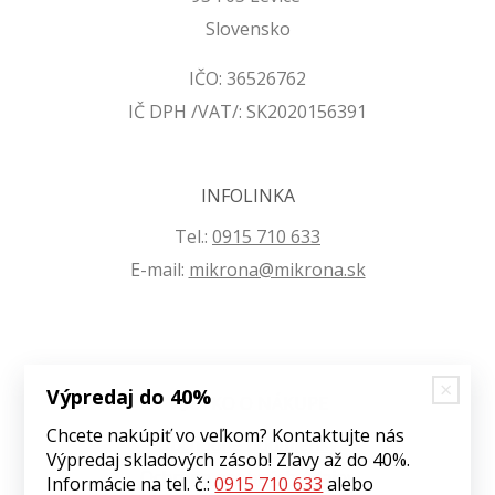
Slovensko
IČO: 36526762
IČ DPH /VAT/: SK2020156391
INFOLINKA
Tel.:
0915 710 633
E-mail:
mikrona@mikrona.sk
Výpredaj do 40%
VŠETKO O NÁKUPE
Chcete nakúpiť vo veľkom? Kontaktujte nás
Obchodné podmienky
Výpredaj skladových zásob! Zľavy až do 40%.
Ochrana osobných údajov
Informácie na tel. č.:
0915 710 633
alebo