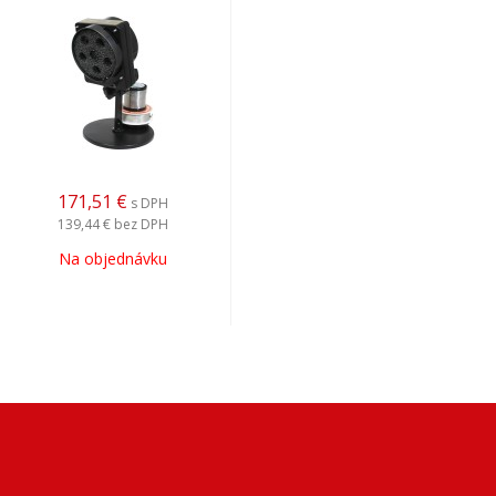
171,51
€
s DPH
139,44 €
bez DPH
Na objednávku