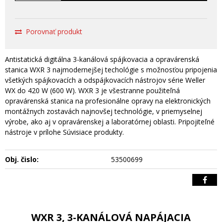
Porovnať produkt
Antistatická digitálna 3-kanálová spájkovacia a opravárenská
stanica WXR 3 najmodernejšej techológie s možnosťou pripojenia
všetkých spájkovacích a odspájkovacích nástrojov série Weller
WX do 420 W (600 W). WXR 3 je všestranne použiteľná
opravárenská stanica na profesionálne opravy na elektronických
montážnych zostavách najnovšej technológie, v priemyselnej
výrobe, ako aj v opravárenskej a laboratórnej oblasti. Pripojiteľné
nástroje v prílohe Súvisiace produkty.
Obj. čislo:
53500699
WXR 3, 3-KANÁLOVÁ NAPÁJACIA