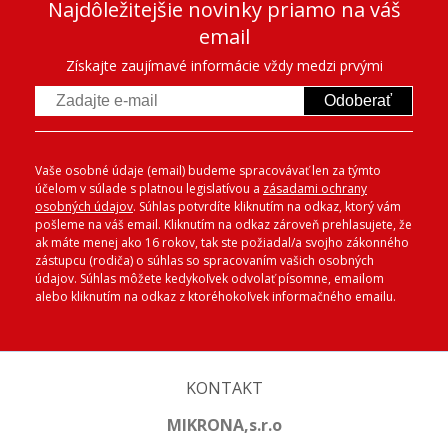
Najdôležitejšie novinky priamo na váš
email
Získajte zaujímavé informácie vždy medzi prvými
Odoberať
Vaše osobné údaje (email) budeme spracovávať len za týmto
účelom v súlade s platnou legislatívou a
zásadami ochrany
osobných údajov
. Súhlas potvrdíte kliknutím na odkaz, ktorý vám
pošleme na váš email. Kliknutím na odkaz zároveň prehlasujete, že
ak máte menej ako 16 rokov, tak ste požiadal/a svojho zákonného
zástupcu (rodiča) o súhlas so spracovaním vašich osobných
údajov. Súhlas môžete kedykoľvek odvolať písomne, emailom
alebo kliknutím na odkaz z ktoréhokoľvek informačného emailu.
KONTAKT
MIKRONA,s.r.o