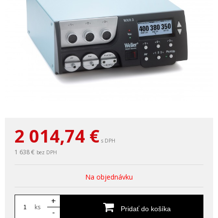
2 014,74
€
s DPH
1 638 €
bez DPH
Na objednávku
+
ks
Pridať do košíka
-