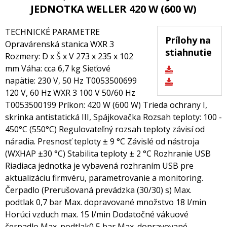
JEDNOTKA WELLER 420 W (600 W)
TECHNICKÉ PARAMETRE
Prílohy na
Opravárenská stanica WXR 3
stiahnutie
Rozmery: D x Š x V 273 x 235 x 102
mm Váha: cca 6,7 kg Sieťové
napätie: 230 V, 50 Hz T0053500699
120 V, 60 Hz WXR 3 100 V 50/60 Hz
T0053500199 Príkon: 420 W (600 W) Trieda ochrany I,
skrinka antistatická III, Spájkovačka Rozsah teploty: 100 -
450°C (550°C) Regulovateľný rozsah teploty závisí od
náradia. Presnosť teploty ± 9 °C Závislé od nástroja
(WXHAP ±30 °C) Stabilita teploty ± 2 °C Rozhranie USB
Riadiaca jednotka je vybavená rozhraním USB pre
aktualizáciu firmvéru, parametrovanie a monitoring.
Čerpadlo (Prerušovaná prevádzka (30/30) s) Max.
podtlak 0,7 bar Max. dopravované množstvo 18 l/min
Horúci vzduch max. 15 l/min Dodatočné vákuové
čerpadlo Max. podtlak0,5 bar Max. dopravované