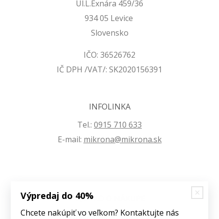
Ul.L.Exnára 459/36
934 05 Levice
Slovensko
IČO: 36526762
IČ DPH /VAT/: SK2020156391
INFOLINKA
Tel.:
0915 710 633
E-mail:
mikrona@mikrona.sk
Výpredaj do 40%
VŠETKO O NÁKUPE
Chcete nakúpiť vo veľkom? Kontaktujte nás
Obchodné podmienky