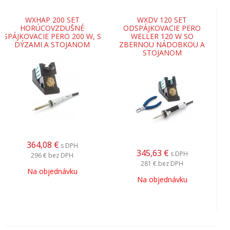
WXHAP 200 SET
WXDV 120 SET
HORÚCOVZDUŠNÉ
ODSPÁJKOVACIE PERO
SPÁJKOVACIE PERO 200 W, S
WELLER 120 W SO
DÝZAMI A STOJANOM
ZBERNOU NÁDOBKOU A
STOJANOM
364,08
€
s DPH
345,63
€
s DPH
296 €
bez DPH
281 €
bez DPH
Na objednávku
Na objednávku