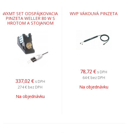
WXMT SET ODSPÁJKOVACIA
WVP VÁKOUVÁ PINZETA
PINZETA WELLER 80 W S
HROTOM A STOJANOM
78,72
€
s DPH
64 €
bez DPH
337,02
€
s DPH
Na objednávku
274 €
bez DPH
Na objednávku