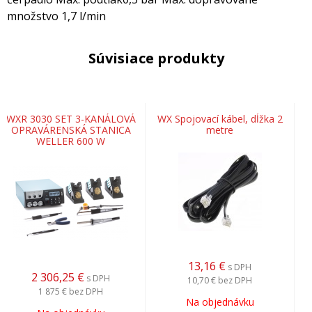
množstvo 1,7 l/min
Súvisiace produkty
WXR 3030 SET 3-KANÁLOVÁ
WX Spojovací kábel, dĺžka 2
OPRAVÁRENSKÁ STANICA
metre
WELLER 600 W
13,16
€
s DPH
2 306,25
€
s DPH
10,70 €
bez DPH
1 875 €
bez DPH
Na objednávku