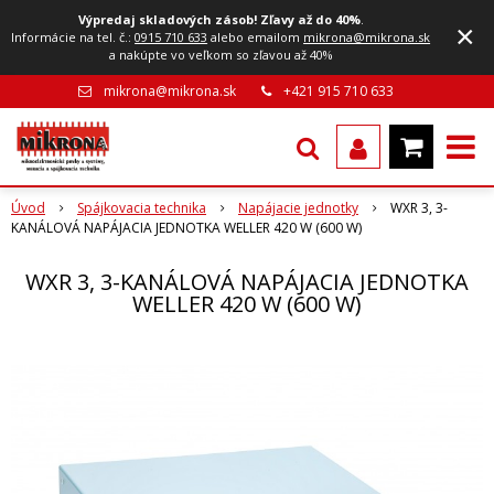
Výpredaj skladových zásob! Zľavy až do 40%
.
×
Informácie na tel. č.:
0915 710 633
alebo emailom
mikrona@mikrona.sk
a nakúpte vo veľkom so zľavou až 40%
mikrona@mikrona.sk
+421 915 710 633
Úvod
Spájkovacia technika
Napájacie jednotky
WXR 3, 3-
KANÁLOVÁ NAPÁJACIA JEDNOTKA WELLER 420 W (600 W)
WXR 3, 3-KANÁLOVÁ NAPÁJACIA JEDNOTKA
WELLER 420 W (600 W)