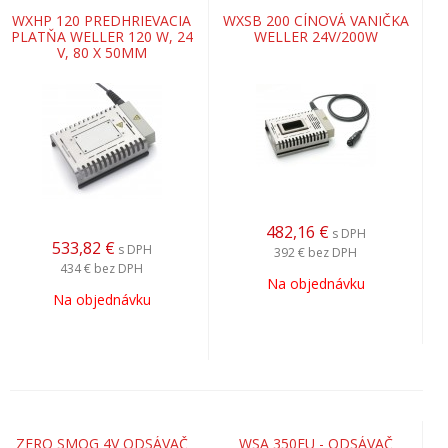
WXHP 120 PREDHRIEVACIA
WXSB 200 CÍNOVÁ VANIČKA
PLATŇA WELLER 120 W, 24
WELLER 24V/200W
V, 80 X 50MM
482,16
€
s DPH
533,82
€
s DPH
392 €
bez DPH
434 €
bez DPH
Na objednávku
Na objednávku
ZERO SMOG 4V ODSÁVAČ
WSA 350EU - ODSÁVAČ