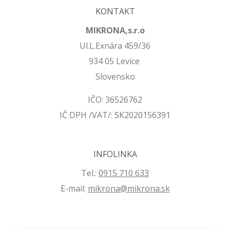
KONTAKT
MIKRONA,s.r.o
Ul.L.Exnára 459/36
934 05 Levice
Slovensko
IČO: 36526762
IČ DPH /VAT/: SK2020156391
INFOLINKA
Tel.:
0915 710 633
E-mail:
mikrona@mikrona.sk