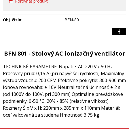
Porovnať produkt
Obj. čislo:
BFN-801
BFN 801 - Stolový AC ionizačný ventilátor
TECHNICKÉ PARAMETRE: Napätie: AC 220 V / 50 Hz
Pracovný prúd: 0,15 A (pri najvyššej rýchlosti) Maximálny
výstup vzduchu: 200 CFM Efektívne pokrytie: 300-900 mm
Iónová rovnováha: ± 10V Neutralizačná účinnosť: ± 2 s
(od 1000V do 100V, pri 300 mm) Optimálne prevádzkové
podmienky: 0-50 °C, 20% - 85% (relatívna vlhkosť)
Rozmery Š x V x H: 220mm x 285mm x 110mm Materiál:
oceľ valcovaná za studena Hmotnosť: 3,75 kg