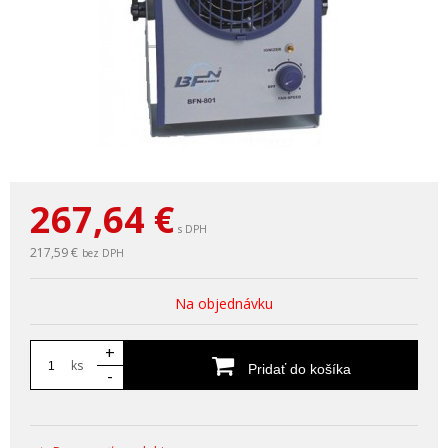
267,64
€
s DPH
217,59 €
bez DPH
Na objednávku
+
ks
Pridať do košíka
-