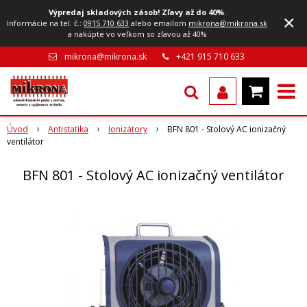
Výpredaj skladových zásob! Zľavy až do 40%
.
×
Informácie na tel. č.:
0915 710 633
alebo emailom
mikrona@mikrona.sk
a nakúpte vo veľkom so zľavou až 40%
mikrona@mikrona.sk
+421 915 710 633
Úvod
Antistatika
Ionizátory
BFN 801 - Stolový AC ionizačný
ventilátor
BFN 801 - Stolový AC ionizačný ventilátor