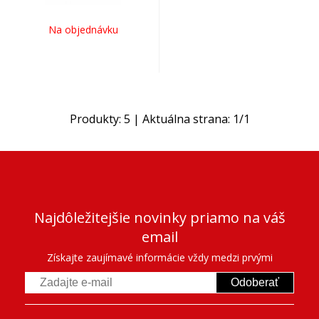
Na objednávku
Produkty:
5
| Aktuálna strana:
1
/
1
Najdôležitejšie novinky priamo na váš
email
Získajte zaujímavé informácie vždy medzi prvými
Odoberať