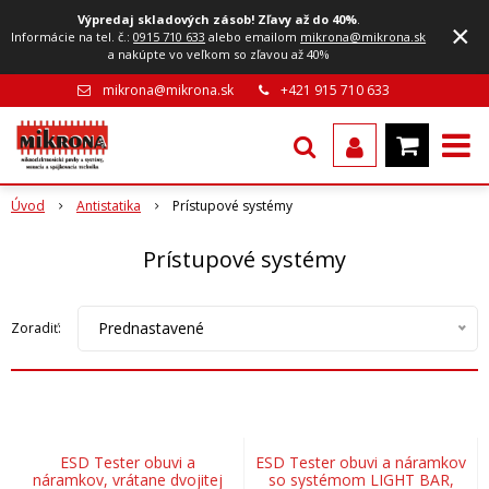
Výpredaj skladových zásob! Zľavy až do 40%
.
×
Informácie na tel. č.:
0915 710 633
alebo emailom
mikrona@mikrona.sk
a nakúpte vo veľkom so zľavou až 40%
mikrona@mikrona.sk
+421 915 710 633
Úvod
Antistatika
Prístupové systémy
Prístupové systémy
Prednastavené
Zoradiť:
ESD Tester obuvi a
ESD Tester obuvi a náramkov
náramkov, vrátane dvojitej
so systémom LIGHT BAR,