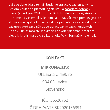
Vaše osobné údaje (email) budeme spracovávať len za týmto
účelom v súlade s platnou legislatívou a
zásadami ochrany
osobných údajov
. Súhlas potvrdíte kliknutím na odkaz, ktorý vám
pošleme na váš email. Kliknutím na odkaz zároveň prehlasujete, že
ak máte menej ako 16 rokov, tak ste požiadal/a svojho zákonného
zástupcu (rodiča) o súhlas so spracovaním vašich osobných
údajov. Súhlas môžete kedykoľvek odvolať písomne, emailom
alebo kliknutím na odkaz z ktoréhokoľvek informačného emailu.
KONTAKT
MIKRONA,s.r.o
Ul.L.Exnára 459/36
934 05 Levice
Slovensko
IČO: 36526762
IČ DPH /VAT/: SK2020156391