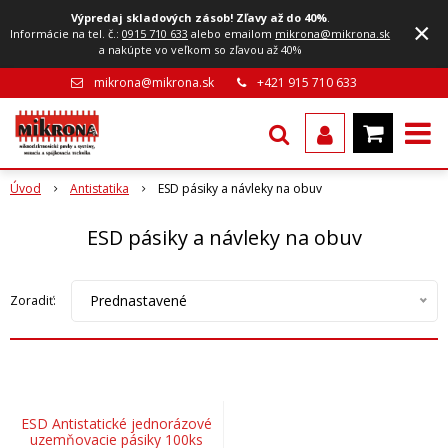
Výpredaj skladových zásob! Zľavy až do 40%
.
×
Informácie na tel. č.:
0915 710 633
alebo emailom
mikrona@mikrona.sk
a nakúpte vo veľkom so zľavou až 40%
mikrona@mikrona.sk
+421 915 710 633
Úvod
Antistatika
ESD pásiky a návleky na obuv
ESD pásiky a návleky na obuv
Prednastavené
Zoradiť:
ESD Antistatické jednorázové
uzemňovacie pásiky 100ks