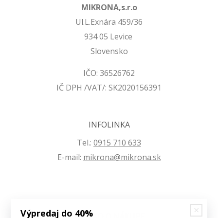
MIKRONA,s.r.o
Ul.L.Exnára 459/36
934 05 Levice
Slovensko
IČO: 36526762
IČ DPH /VAT/: SK2020156391
INFOLINKA
Tel.:
0915 710 633
E-mail:
mikrona@mikrona.sk
Výpredaj do 40%
VŠETKO O NÁKUPE