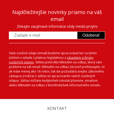
Najdôležitejšie novinky priamo na váš
email
Získajte zaujímavé informácie vždy medzi prvými
Odoberať
Vaše osobné údaje (email) budeme spracovávať len za týmto
účelom v súlade s platnou legislatívou a
zásadami ochrany
osobných údajov
. Súhlas potvrdíte kliknutím na odkaz, ktorý vám
pošleme na váš email. Kliknutím na odkaz zároveň prehlasujete, že
ak máte menej ako 16 rokov, tak ste požiadal/a svojho zákonného
zástupcu (rodiča) o súhlas so spracovaním vašich osobných
údajov. Súhlas môžete kedykoľvek odvolať písomne, emailom
alebo kliknutím na odkaz z ktoréhokoľvek informačného emailu.
KONTAKT