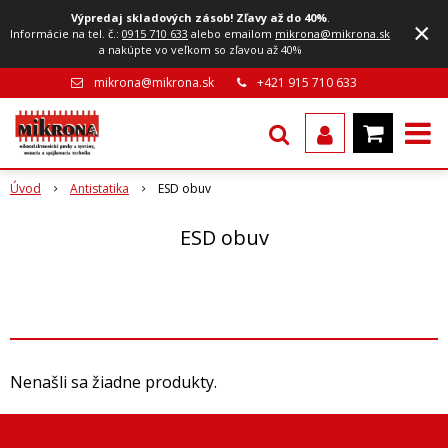
Výpredaj skladových zásob! Zľavy až do 40%
.
×
Informácie na tel. č.:
0915 710 633
alebo emailom
mikrona@mikrona.sk
a nakúpte vo veľkom so zľavou až 40%
mikrona@mikrona.sk
+421 915 710 633
Úvod
Antistatika
ESD obuv
ESD obuv
Nenašli sa žiadne produkty.