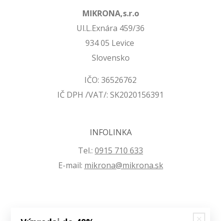
MIKRONA,s.r.o
Ul.L.Exnára 459/36
934 05 Levice
Slovensko
IČO: 36526762
IČ DPH /VAT/: SK2020156391
INFOLINKA
Tel.:
0915 710 633
E-mail:
mikrona@mikrona.sk