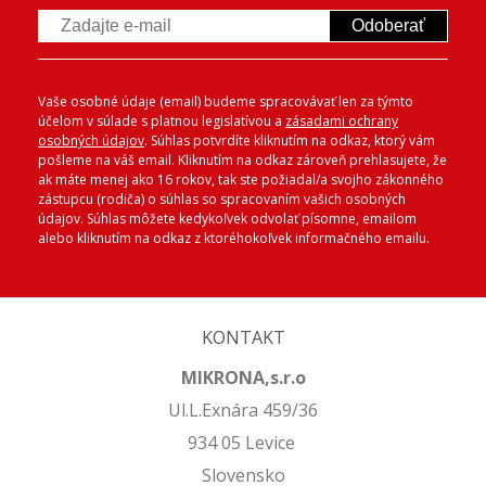
Odoberať
Vaše osobné údaje (email) budeme spracovávať len za týmto
účelom v súlade s platnou legislatívou a
zásadami ochrany
osobných údajov
. Súhlas potvrdíte kliknutím na odkaz, ktorý vám
pošleme na váš email. Kliknutím na odkaz zároveň prehlasujete, že
ak máte menej ako 16 rokov, tak ste požiadal/a svojho zákonného
zástupcu (rodiča) o súhlas so spracovaním vašich osobných
údajov. Súhlas môžete kedykoľvek odvolať písomne, emailom
alebo kliknutím na odkaz z ktoréhokoľvek informačného emailu.
KONTAKT
MIKRONA,s.r.o
Ul.L.Exnára 459/36
934 05 Levice
Slovensko