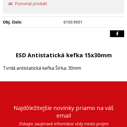
Porovnať produkt
Obj. čislo:
6100.9001
ESD Antistatická kefka 15x30mm
Tvrdá antistatická kefka Šírka: 30mm
Najdôležitejšie novinky priamo na váš
email
Získajte zaujímavé informácie vždy medzi prvými