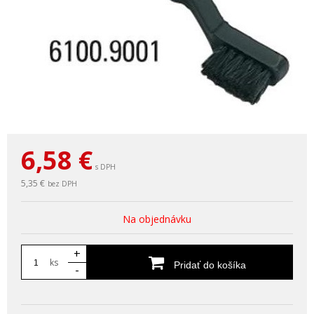
6,58
€
s DPH
5,35 €
bez DPH
Na objednávku
+
ks
Pridať do košíka
-