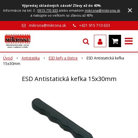
Výpredaj skladových zásob! Zľavy až do 40%
.
×
Informácie na tel. č.:
0915 710 633
alebo emailom
mikrona@mikrona.sk
a nakúpte vo veľkom so zľavou až 40%
mikrona@mikrona.sk
+421 915 710 633
Úvod
Antistatika
ESD kefy a štetce
ESD Antistatická kefka
15x30mm
ESD Antistatická kefka 15x30mm