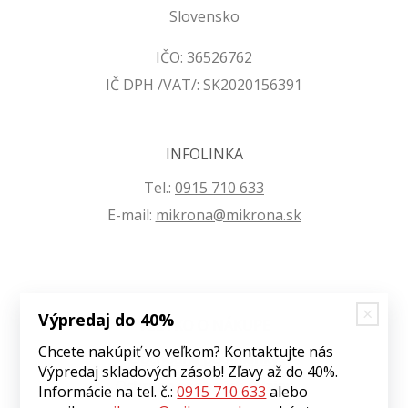
Slovensko
IČO: 36526762
IČ DPH /VAT/: SK2020156391
INFOLINKA
Tel.:
0915 710 633
E-mail:
mikrona@mikrona.sk
Výpredaj do 40%
VŠETKO O NÁKUPE
Chcete nakúpiť vo veľkom? Kontaktujte nás
Obchodné podmienky
Výpredaj skladových zásob! Zľavy až do 40%.
Ochrana osobných údajov
Informácie na tel. č.:
0915 710 633
alebo