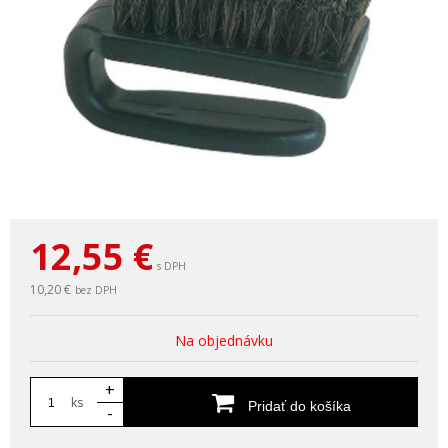
12,55
€
s DPH
10,20 €
bez DPH
Na objednávku
+
ks
Pridať do košíka
-