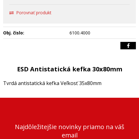
Porovnať produkt
Obj. čislo:
6100.4000
ESD Antistatická kefka 30x80mm
Tvrdá antistatická kefka Veľkosť 35x80mm
Najdôležitejšie novinky priamo na váš
email