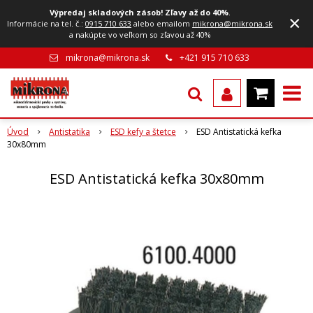
Výpredaj skladových zásob! Zľavy až do 40%
.
×
Informácie na tel. č.:
0915 710 633
alebo emailom
mikrona@mikrona.sk
a nakúpte vo veľkom so zľavou až 40%
mikrona@mikrona.sk
+421 915 710 633
Úvod
Antistatika
ESD kefy a štetce
ESD Antistatická kefka
30x80mm
ESD Antistatická kefka 30x80mm