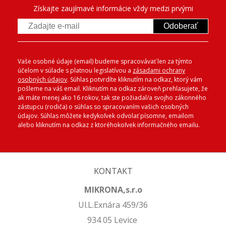
Získajte zaujímavé informácie vždy medzi prvými
Odoberať
Vaše osobné údaje (email) budeme spracovávať len za týmto
účelom v súlade s platnou legislatívou a
zásadami ochrany
osobných údajov
. Súhlas potvrdíte kliknutím na odkaz, ktorý vám
pošleme na váš email. Kliknutím na odkaz zároveň prehlasujete, že
ak máte menej ako 16 rokov, tak ste požiadal/a svojho zákonného
zástupcu (rodiča) o súhlas so spracovaním vašich osobných
údajov. Súhlas môžete kedykoľvek odvolať písomne, emailom
alebo kliknutím na odkaz z ktoréhokoľvek informačného emailu.
KONTAKT
MIKRONA,s.r.o
Ul.L.Exnára 459/36
934 05 Levice