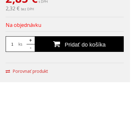
s DPH
2,32 €
bez DPH
Na objednávku
+
ks
Pridať do košíka
-
Porovnať produkt