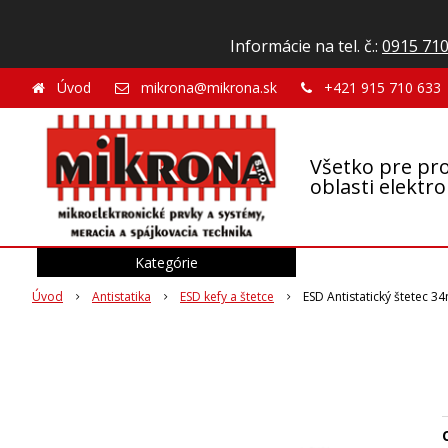
Informácie na tel. č.:
0915 710
Úvod
mikrona@mikrona.sk
+421 915 710 633
Všetko pre pro
oblasti elektr
Kategórie
Úvod
Antistatika
ESD kefy a štetce
ESD Antistatický štetec 
O