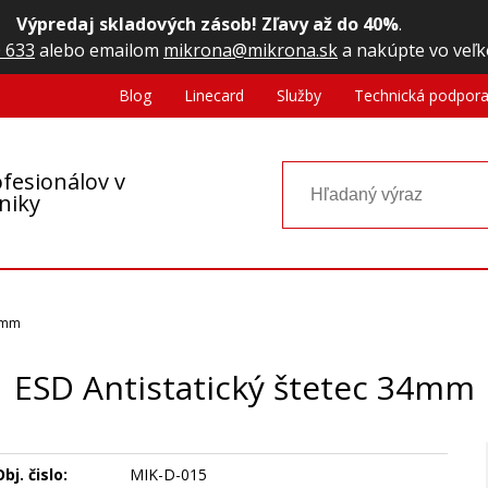
Výpredaj skladových zásob! Zľavy až do 40%
.
 633
alebo emailom
mikrona@mikrona.sk
a nakúpte vo veľk
Blog
Linecard
Služby
Technická podpor
fesionálov v
oniky
34mm
ESD Antistatický štetec 34mm
bj. čislo:
MIK-D-015