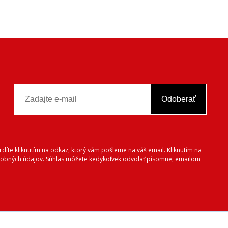
Odoberať
vrdíte kliknutím na odkaz, ktorý vám pošleme na váš email. Kliknutím na
 osobných údajov. Súhlas môžete kedykoľvek odvolať písomne, emailom