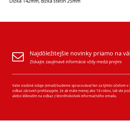
Dĺžka 142mm, dĺžka štetín 25mm
Najdôležitejšie novinky priamo na vá
Získajte zaujímavé informácie vždy medzi prvými
Vaše osobné údaje (email) budeme spracovávať len za týmto účelom v s
odkaz zároveň prehlasujete, že ak máte menej ako 16 rokov, tak ste p
alebo kliknutím na odkaz z ktoréhokoľvek informačného emailu.