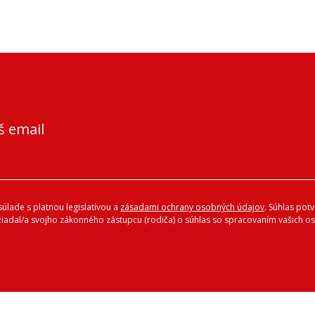
š email
úlade s platnou legislatívou a
zásadami ochrany osobných údajov
. Súhlas pot
ožiadal/a svojho zákonného zástupcu (rodiča) o súhlas so spracovaním vašich