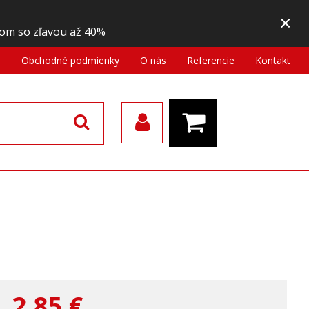
×
om so zľavou až 40%
a
Obchodné podmienky
O nás
Referencie
Kontakt
2,85
€