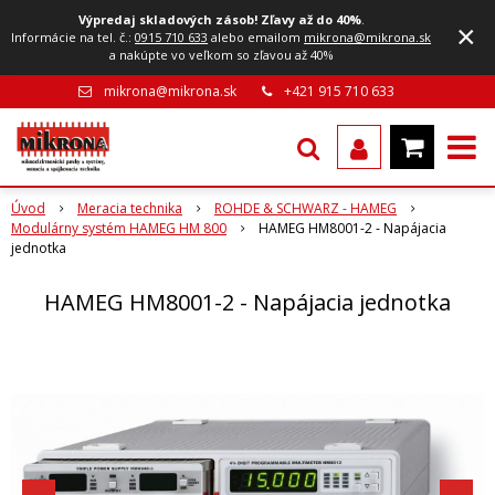
Výpredaj skladových zásob! Zľavy až do 40%
.
×
Informácie na tel. č.:
0915 710 633
alebo emailom
mikrona@mikrona.sk
a nakúpte vo veľkom so zľavou až 40%
mikrona@mikrona.sk
+421 915 710 633
Úvod
Meracia technika
ROHDE & SCHWARZ - HAMEG
Modulárny systém HAMEG HM 800
HAMEG HM8001-2 - Napájacia
jednotka
HAMEG HM8001-2 - Napájacia jednotka