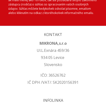
ak máte menej ako 16 rokov, tak ste požiadal/a svojho zákonného
zástupcu (rodiča) o súhlas so spracovaním vašich osobných
údajov. Súhlas môžete kedykoľvek odvolať písomne, emailom
alebo kliknutím na odkaz z ktoréhokoľvek informačného emailu.
KONTAKT
MIKRONA,s.r.o
Ul.L.Exnára 459/36
934 05 Levice
Slovensko
IČO: 36526762
IČ DPH /VAT/: SK2020156391
INFOLINKA