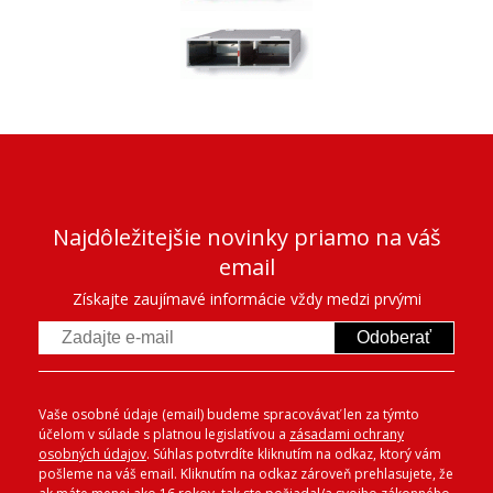
Najdôležitejšie novinky priamo na váš
email
Získajte zaujímavé informácie vždy medzi prvými
Odoberať
Vaše osobné údaje (email) budeme spracovávať len za týmto
účelom v súlade s platnou legislatívou a
zásadami ochrany
osobných údajov
. Súhlas potvrdíte kliknutím na odkaz, ktorý vám
pošleme na váš email. Kliknutím na odkaz zároveň prehlasujete, že