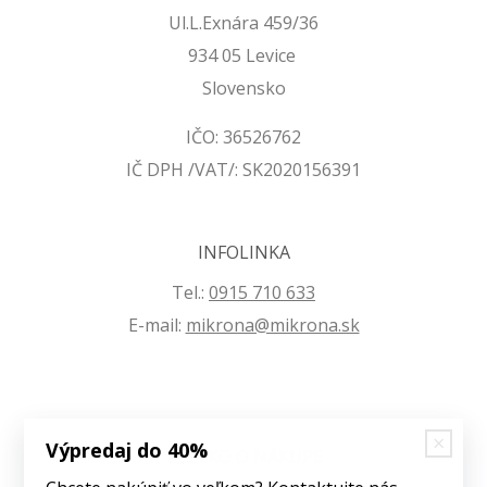
Ul.L.Exnára 459/36
934 05 Levice
Slovensko
IČO: 36526762
IČ DPH /VAT/: SK2020156391
INFOLINKA
Tel.:
0915 710 633
E-mail:
mikrona@mikrona.sk
Výpredaj do 40%
VŠETKO O NÁKUPE