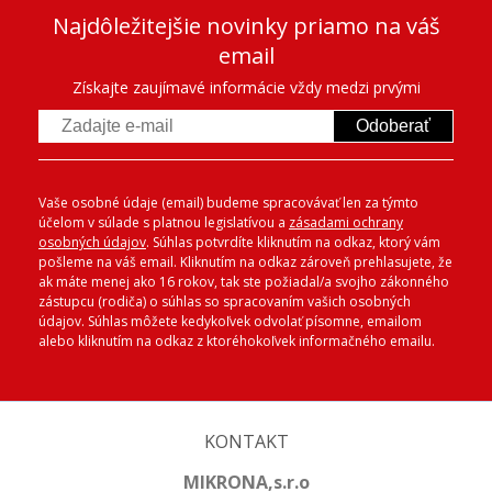
Najdôležitejšie novinky priamo na váš
email
Získajte zaujímavé informácie vždy medzi prvými
Odoberať
Vaše osobné údaje (email) budeme spracovávať len za týmto
účelom v súlade s platnou legislatívou a
zásadami ochrany
osobných údajov
. Súhlas potvrdíte kliknutím na odkaz, ktorý vám
pošleme na váš email. Kliknutím na odkaz zároveň prehlasujete, že
ak máte menej ako 16 rokov, tak ste požiadal/a svojho zákonného
zástupcu (rodiča) o súhlas so spracovaním vašich osobných
údajov. Súhlas môžete kedykoľvek odvolať písomne, emailom
alebo kliknutím na odkaz z ktoréhokoľvek informačného emailu.
KONTAKT
MIKRONA,s.r.o