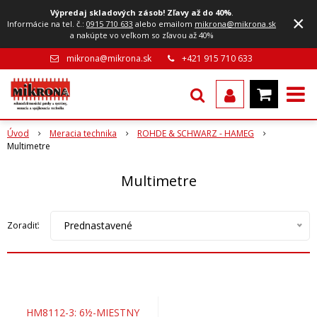
Výpredaj skladových zásob! Zľavy až do 40%
.
×
Informácie na tel. č.:
0915 710 633
alebo emailom
mikrona@mikrona.sk
a nakúpte vo veľkom so zľavou až 40%
mikrona@mikrona.sk
+421 915 710 633
Úvod
Meracia technika
ROHDE & SCHWARZ - HAMEG
Multimetre
Multimetre
Prednastavené
Zoradiť:
HM8112-3: 6½-MIESTNY