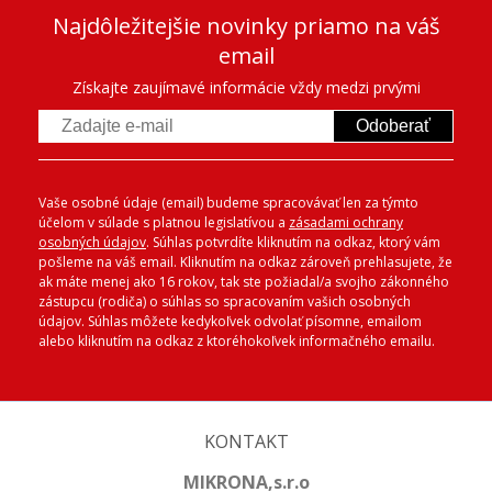
Najdôležitejšie novinky priamo na váš
email
Získajte zaujímavé informácie vždy medzi prvými
Odoberať
Vaše osobné údaje (email) budeme spracovávať len za týmto
účelom v súlade s platnou legislatívou a
zásadami ochrany
osobných údajov
. Súhlas potvrdíte kliknutím na odkaz, ktorý vám
pošleme na váš email. Kliknutím na odkaz zároveň prehlasujete, že
ak máte menej ako 16 rokov, tak ste požiadal/a svojho zákonného
zástupcu (rodiča) o súhlas so spracovaním vašich osobných
údajov. Súhlas môžete kedykoľvek odvolať písomne, emailom
alebo kliknutím na odkaz z ktoréhokoľvek informačného emailu.
KONTAKT
MIKRONA,s.r.o