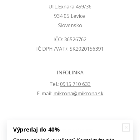
Ul.L.Exnára 459/36
934 05 Levice
Slovensko
IČO: 36526762
IČ DPH /VAT/: SK2020156391
INFOLINKA
Tel.:
0915 710 633
E-mail:
mikrona@mikrona.sk
Výpredaj do 40%
VŠETKO O NÁKUPE