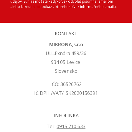
údajov. Súhlas môžete kedykoľvek odvolať písomne, emailom
alebo kliknutím na odkaz z ktoréhokoľvek informačného emailu.
KONTAKT
MIKRONA,s.r.o
Ul.L.Exnára 459/36
934 05 Levice
Slovensko
IČO: 36526762
IČ DPH /VAT/: SK2020156391
INFOLINKA
Tel.:
0915 710 633