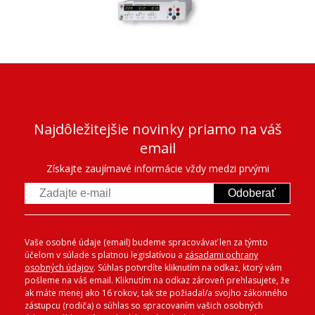
Najdôležitejšie novinky priamo na váš
email
Získajte zaujímavé informácie vždy medzi prvými
Odoberať
Vaše osobné údaje (email) budeme spracovávať len za týmto
účelom v súlade s platnou legislatívou a
zásadami ochrany
osobných údajov
. Súhlas potvrdíte kliknutím na odkaz, ktorý vám
pošleme na váš email. Kliknutím na odkaz zároveň prehlasujete, že
ak máte menej ako 16 rokov, tak ste požiadal/a svojho zákonného
zástupcu (rodiča) o súhlas so spracovaním vašich osobných