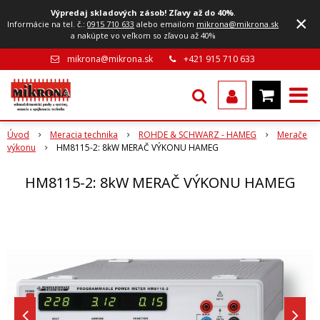
Výpredaj skladových zásob! Zľavy až do 40%
.
×
Informácie na tel. č.:
0915 710 633
alebo emailom
mikrona@mikrona.sk
a nakúpte vo veľkom so zľavou až 40%
mikrona@mikrona.sk
+421 915 710 633
Úvod
Meracia technika
ROHDE & SCHWARZ - HAMEG
Merače
výkonu
HM8115-2: 8kW MERAČ VÝKONU HAMEG
HM8115-2: 8kW MERAČ VÝKONU HAMEG