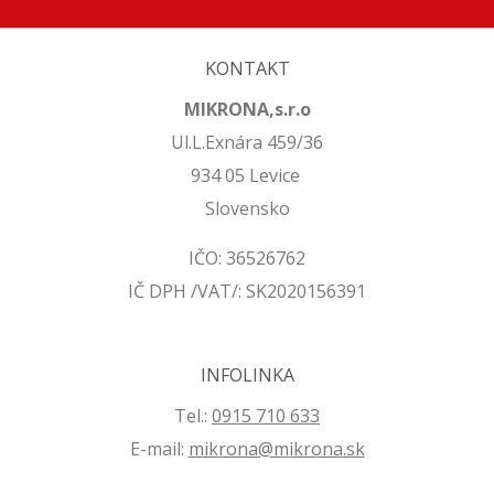
KONTAKT
MIKRONA,s.r.o
Ul.L.Exnára 459/36
934 05 Levice
Slovensko
IČO: 36526762
IČ DPH /VAT/: SK2020156391
INFOLINKA
Tel.:
0915 710 633
E-mail:
mikrona@mikrona.sk