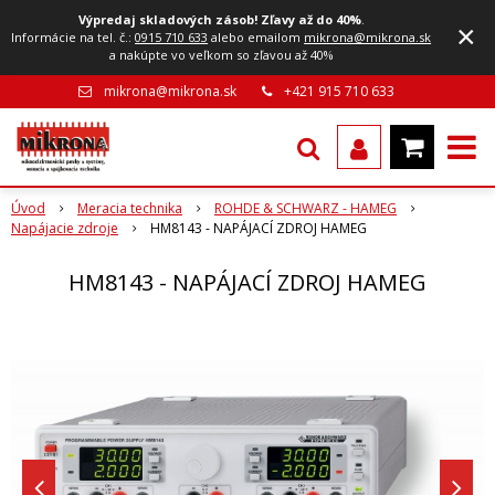
Výpredaj skladových zásob! Zľavy až do 40%
.
×
Informácie na tel. č.:
0915 710 633
alebo emailom
mikrona@mikrona.sk
a nakúpte vo veľkom so zľavou až 40%
mikrona@mikrona.sk
+421 915 710 633
Úvod
Meracia technika
ROHDE & SCHWARZ - HAMEG
Napájacie zdroje
HM8143 - NAPÁJACÍ ZDROJ HAMEG
HM8143 - NAPÁJACÍ ZDROJ HAMEG