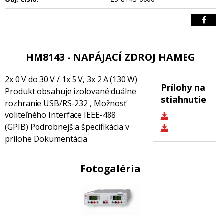
HM8143 - NAPÁJACÍ ZDROJ HAMEG
2x 0 V do 30 V / 1x 5 V, 3x 2 A (130 W)
Prílohy na
Produkt obsahuje izolované duálne
stiahnutie
rozhranie USB/RS-232 , Možnosť
voliteľného Interface IEEE-488
(GPIB) Podrobnejšia špecifikácia v
prílohe Dokumentácia
Fotogaléria