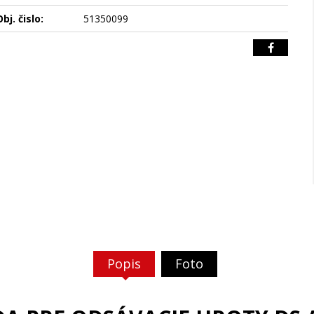
bj. čislo:
51350099
Popis
Foto