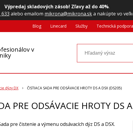
Výpredaj skladových zásob! Zľavy až do 40%
.
 633
alebo emailom
mikrona@mikrona.sk
a nakúpte vo veľk
Blog
Linecard
Služby
Technická podpor
fesionálov v
oniky
ie dýzy DX
ČISTIACA SADA PRE ODSÁVACIE HROTY DS A DSX (DS205)
ADA PRE ODSÁVACIE HROTY DS A 
Sada pre čistenie a výmenu odsávacích dýz DS a DSX.