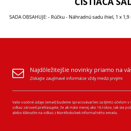
ČISTIACA SA
SADA OBSAHUJE: - Rúčku - Náhradnú sadu ihiel, 1 x 1,9 m
Najdôležitejšie novinky priamo na vá
Získajte zaujímavé informácie vždy medzi prvými
Vaše osobné údaje (email) budeme spracovávať len za týmto účelom v s
odkaz zároveň prehlasujete, že ak máte menej ako 16 rokov, tak ste p
alebo kliknutím na odkaz z ktoréhokoľvek informačného emailu.