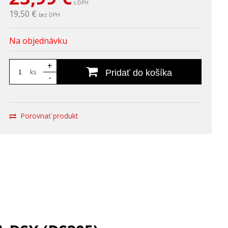
s DPH
19,50 €
bez DPH
Na objednávku
+
ks
Pridať do košíka
-
Porovnať produkt