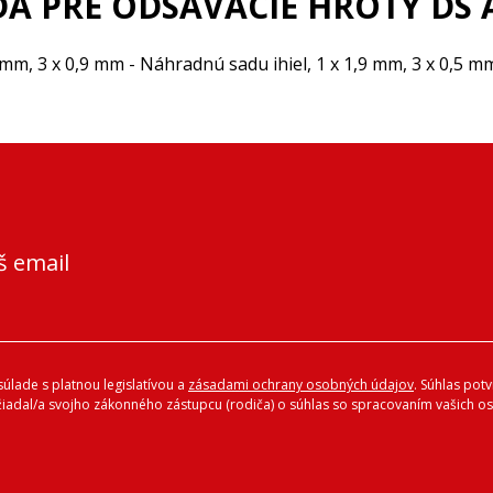
DA PRE ODSÁVACIE HROTY DS A
m, 3 x 0,9 mm - Náhradnú sadu ihiel, 1 x 1,9 mm, 3 x 0,5 mm 
š email
úlade s platnou legislatívou a
zásadami ochrany osobných údajov
. Súhlas pot
ožiadal/a svojho zákonného zástupcu (rodiča) o súhlas so spracovaním vašich