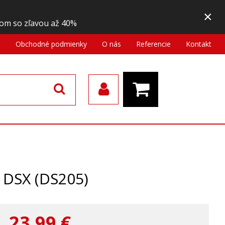
×
om so zľavou až 40%
a
Obchodné podmienky
O nás
Referencie
Kontakt
DSX (DS205)
23,99
€