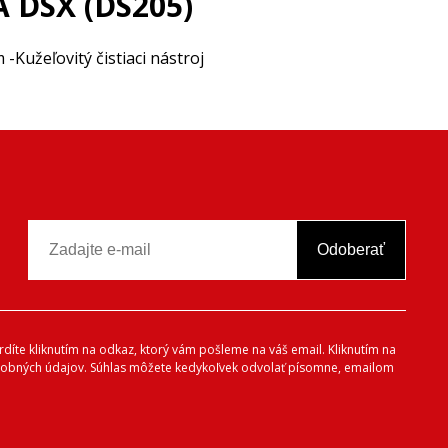
 DSX (DS205)
-Kužeľovitý čistiaci nástroj
Odoberať
vrdíte kliknutím na odkaz, ktorý vám pošleme na váš email. Kliknutím na
 osobných údajov. Súhlas môžete kedykoľvek odvolať písomne, emailom