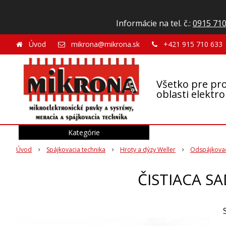
Informácie na tel. č.:
0915 710
Úvod
mikrona@mikrona.sk
+421 915 710 633
Všetko pre pro
oblasti elektr
Kategórie
Úvod
Spájkovacia technika
Hroty a dýzy Weller
Odspájkovac
ČISTIACA S