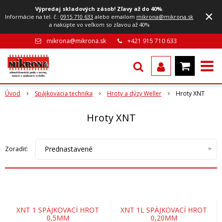
Výpredaj skladových zásob! Zľavy až do 40%
.
×
Informácie na tel. č.:
0915 710 633
alebo emailom
mikrona@mikrona.sk
a nakúpte vo veľkom so zľavou až 40%
mikrona@mikrona.sk
+421 915 710 633
Úvod
Spájkovacia technika
Hroty a dýzy Weller
Hroty XNT
Hroty XNT
Prednastavené
Zoradiť:
XNT 1 SPÁJKOVACÍ HROT
XNT 1L SPÁJKOVACÍ HROT
0,5MM
0,20MM