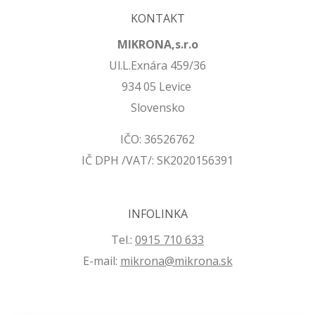
KONTAKT
MIKRONA,s.r.o
Ul.L.Exnára 459/36
934 05 Levice
Slovensko
IČO: 36526762
IČ DPH /VAT/: SK2020156391
INFOLINKA
Tel.:
0915 710 633
E-mail:
mikrona@mikrona.sk