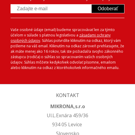
Odoberať
Vaše osobné údaje (email) budeme spracovávať len za týmto
účelom v súlade s platnou legislatívou a
zásadami ochrany
osobných údajov
. Súhlas potvrdíte kliknutím na odkaz, ktorý vám
pošleme na váš email. Kliknutím na odkaz zároveň prehlasujete, že
ak máte menej ako 16 rokov, tak ste požiadal/a svojho zákonného
zástupcu (rodiča) o súhlas so spracovaním vašich osobných
údajov. Súhlas môžete kedykoľvek odvolať písomne, emailom
alebo kliknutím na odkaz z ktoréhokoľvek informačného emailu.
KONTAKT
MIKRONA,s.r.o
Ul.L.Exnára 459/36
934 05 Levice
Slovensko