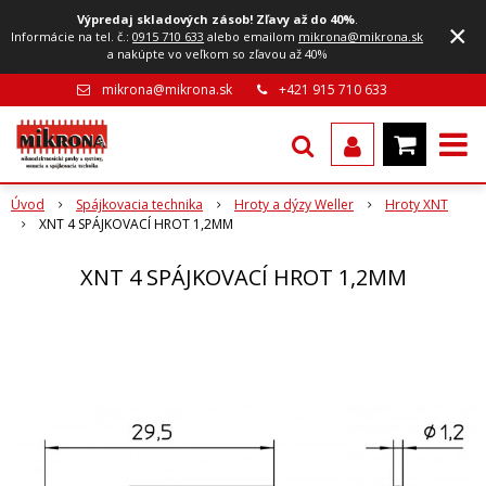
Výpredaj skladových zásob! Zľavy až do 40%
.
×
Informácie na tel. č.:
0915 710 633
alebo emailom
mikrona@mikrona.sk
a nakúpte vo veľkom so zľavou až 40%
mikrona@mikrona.sk
+421 915 710 633
Úvod
Spájkovacia technika
Hroty a dýzy Weller
Hroty XNT
XNT 4 SPÁJKOVACÍ HROT 1,2MM
XNT 4 SPÁJKOVACÍ HROT 1,2MM