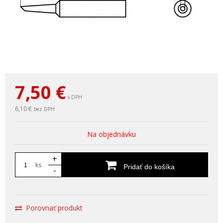
7,50
€
s DPH
6,10 €
bez DPH
Na objednávku
+
ks
Pridať do košíka
-
Porovnať produkt