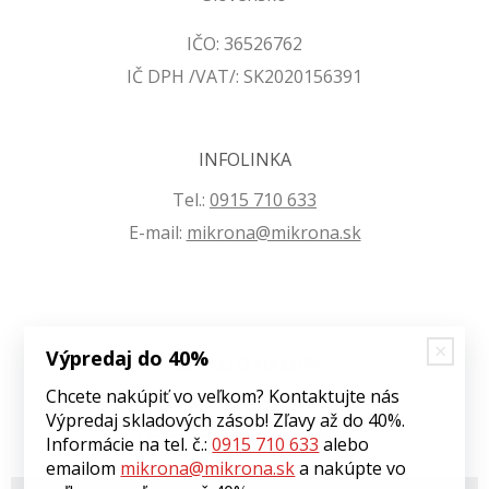
IČO: 36526762
IČ DPH /VAT/: SK2020156391
INFOLINKA
Tel.:
0915 710 633
E-mail:
mikrona@mikrona.sk
Výpredaj do 40%
VŠETKO O NÁKUPE
Chcete nakúpiť vo veľkom? Kontaktujte nás
Obchodné podmienky
Výpredaj skladových zásob! Zľavy až do 40%.
Ochrana osobných údajov
Informácie na tel. č.:
0915 710 633
alebo
emailom
mikrona@mikrona.sk
a nakúpte vo