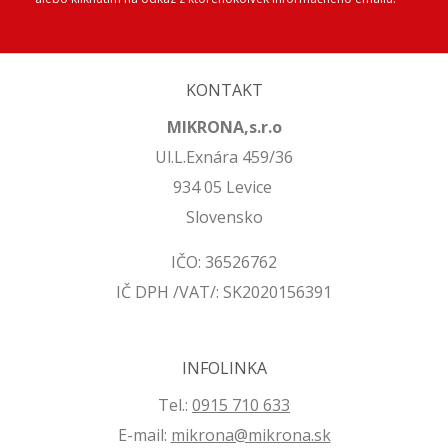
KONTAKT
MIKRONA,s.r.o
Ul.L.Exnára 459/36
934 05 Levice
Slovensko
IČO: 36526762
IČ DPH /VAT/: SK2020156391
INFOLINKA
Tel.:
0915 710 633
E-mail:
mikrona@mikrona.sk