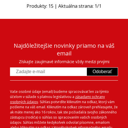
Produkty:
15
| Aktuálna strana:
1
/
1
Najdôležitejšie novinky priamo na váš
email
Získajte zaujímavé informácie vždy medzi prvými
Odoberať
Vaše osobné údaje (email) budeme spracovávať len za týmto
účelom v súlade s platnou legislatívou a
zásadami ochrany
osobných údajov
. Súhlas potvrdíte kliknutím na odkaz, ktorý vám
pošleme na váš email. Kliknutím na odkaz zároveň prehlasujete, že
ak máte menej ako 16 rokov, tak ste požiadal/a svojho zákonného
zástupcu (rodiča) o súhlas so spracovaním vašich osobných
údajov. Súhlas môžete kedykoľvek odvolať písomne, emailom
alebo kliknutím na odkaz z ktoréhokoľvek informačného emailu.