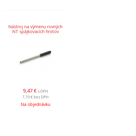
Nástroj na výmenu rovných
NT spájkovacích hrotov
9,47
€
s DPH
7,70 €
bez DPH
Na objednávku