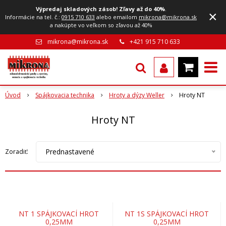
Výpredaj skladových zásob! Zľavy až do 40%
.
×
Informácie na tel. č.:
0915 710 633
alebo emailom
mikrona@mikrona.sk
a nakúpte vo veľkom so zľavou až 40%
mikrona@mikrona.sk
+421 915 710 633
Úvod
Spájkovacia technika
Hroty a dýzy Weller
Hroty NT
Hroty NT
Prednastavené
Zoradiť:
NT 1 SPÁJKOVACÍ HROT
NT 1S SPÁJKOVACÍ HROT
0,25MM
0,25MM