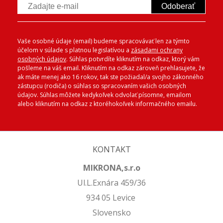
Odoberať
Vaše osobné údaje (email) budeme spracovávať len za týmto
účelom v súlade s platnou legislatívou a
zásadami ochrany
osobných údajov
. Súhlas potvrdíte kliknutím na odkaz, ktorý vám
pošleme na váš email. Kliknutím na odkaz zároveň prehlasujete, že
ak máte menej ako 16 rokov, tak ste požiadal/a svojho zákonného
zástupcu (rodiča) o súhlas so spracovaním vašich osobných
údajov. Súhlas môžete kedykoľvek odvolať písomne, emailom
alebo kliknutím na odkaz z ktoréhokoľvek informačného emailu.
KONTAKT
MIKRONA,s.r.o
Ul.L.Exnára 459/36
934 05 Levice
Slovensko