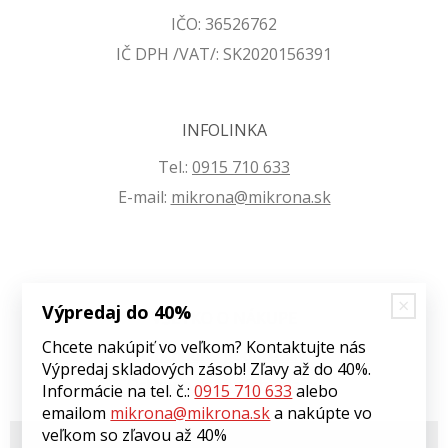
IČO: 36526762
IČ DPH /VAT/: SK2020156391
INFOLINKA
Tel.:
0915 710 633
E-mail:
mikrona@mikrona.sk
Výpredaj do 40%
VŠETKO O NÁKUPE
Chcete nakúpiť vo veľkom? Kontaktujte nás
Obchodné podmienky
Výpredaj skladových zásob! Zľavy až do 40%.
Ochrana osobných údajov
Informácie na tel. č.:
0915 710 633
alebo
emailom
mikrona@mikrona.sk
a nakúpte vo
veľkom so zľavou až 40%
© 2026 Môj eshop •
tvorba eshopu cez UNIobchod
,
webhosting
spoločnosti