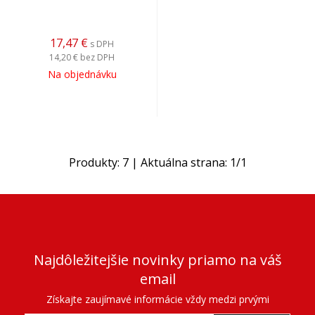
17,47
€
s DPH
14,20 €
bez DPH
Na objednávku
Produkty:
7
| Aktuálna strana:
1
/
1
Najdôležitejšie novinky priamo na váš
email
Získajte zaujímavé informácie vždy medzi prvými