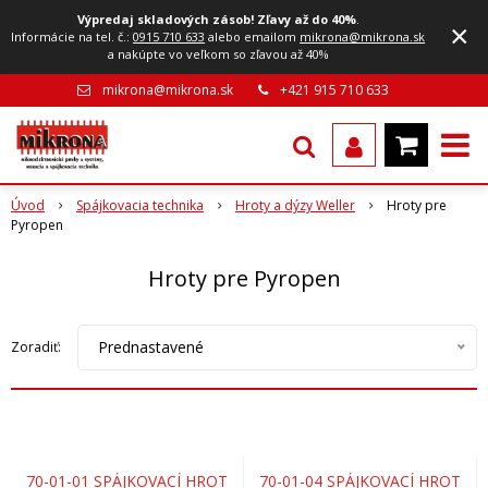
Výpredaj skladových zásob! Zľavy až do 40%
.
×
Informácie na tel. č.:
0915 710 633
alebo emailom
mikrona@mikrona.sk
a nakúpte vo veľkom so zľavou až 40%
mikrona@mikrona.sk
+421 915 710 633
Úvod
Spájkovacia technika
Hroty a dýzy Weller
Hroty pre
Pyropen
Hroty pre Pyropen
Prednastavené
Zoradiť:
70-01-01 SPÁJKOVACÍ HROT
70-01-04 SPÁJKOVACÍ HROT