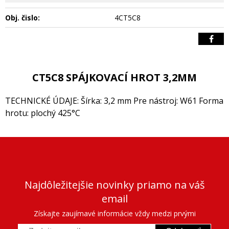
Obj. čislo:
4CT5C8
CT5C8 SPÁJKOVACÍ HROT 3,2MM
TECHNICKÉ ÚDAJE: Šírka: 3,2 mm Pre nástroj: W61 Forma
hrotu: plochý 425°C
Najdôležitejšie novinky priamo na váš
email
Získajte zaujímavé informácie vždy medzi prvými