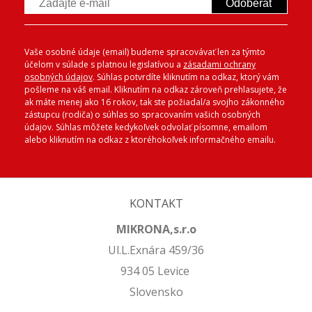
Odoberať
Vaše osobné údaje (email) budeme spracovávať len za týmto
účelom v súlade s platnou legislatívou a
zásadami ochrany
osobných údajov
. Súhlas potvrdíte kliknutím na odkaz, ktorý vám
pošleme na váš email. Kliknutím na odkaz zároveň prehlasujete, že
ak máte menej ako 16 rokov, tak ste požiadal/a svojho zákonného
zástupcu (rodiča) o súhlas so spracovaním vašich osobných
údajov. Súhlas môžete kedykoľvek odvolať písomne, emailom
alebo kliknutím na odkaz z ktoréhokoľvek informačného emailu.
KONTAKT
MIKRONA,s.r.o
Ul.L.Exnára 459/36
934 05 Levice
Slovensko