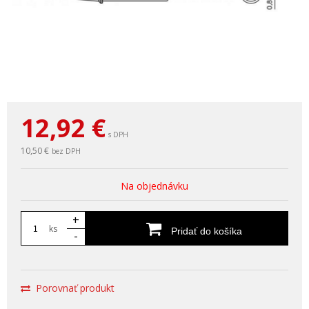
12,92
€
s DPH
10,50 €
bez DPH
Na objednávku
+
ks
Pridať do košíka
-
Porovnať produkt