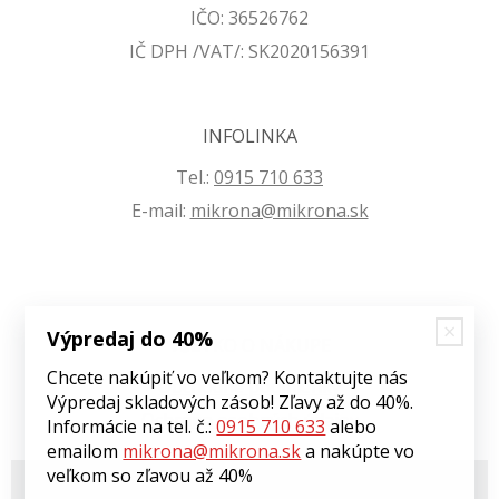
IČO: 36526762
IČ DPH /VAT/: SK2020156391
INFOLINKA
Tel.:
0915 710 633
E-mail:
mikrona@mikrona.sk
Výpredaj do 40%
VŠETKO O NÁKUPE
Chcete nakúpiť vo veľkom? Kontaktujte nás
Obchodné podmienky
Výpredaj skladových zásob! Zľavy až do 40%.
Ochrana osobných údajov
Informácie na tel. č.:
0915 710 633
alebo
emailom
mikrona@mikrona.sk
a nakúpte vo
veľkom so zľavou až 40%
© 2026 Môj eshop •
tvorba eshopu cez UNIobchod
,
webhosting
spoločnosti