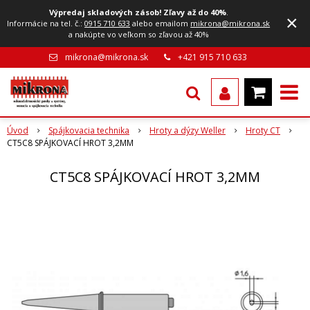
Výpredaj skladových zásob! Zľavy až do 40%
.
×
Informácie na tel. č.:
0915 710 633
alebo emailom
mikrona@mikrona.sk
a nakúpte vo veľkom so zľavou až 40%
mikrona@mikrona.sk
+421 915 710 633
Úvod
Spájkovacia technika
Hroty a dýzy Weller
Hroty CT
CT5C8 SPÁJKOVACÍ HROT 3,2MM
CT5C8 SPÁJKOVACÍ HROT 3,2MM