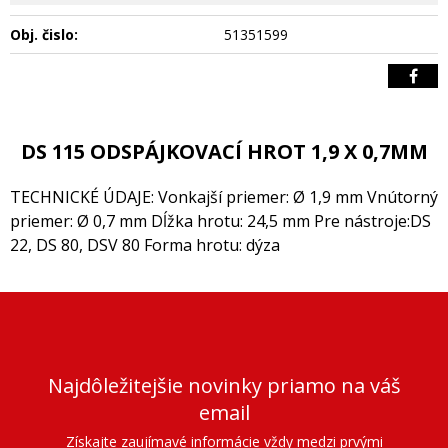
Obj. čislo:
51351599
DS 115 ODSPÁJKOVACÍ HROT 1,9 X 0,7MM
TECHNICKÉ ÚDAJE: Vonkajší priemer: Ø 1,9 mm Vnútorný
priemer: Ø 0,7 mm Dĺžka hrotu: 24,5 mm Pre nástroje:DS
22, DS 80, DSV 80 Forma hrotu: dýza
Najdôležitejšie novinky priamo na váš
email
Získajte zaujímavé informácie vždy medzi prvými