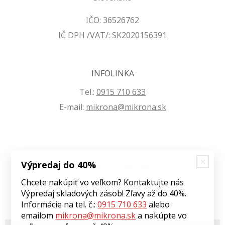
IČO: 36526762
IČ DPH /VAT/: SK2020156391
INFOLINKA
Tel.:
0915 710 633
E-mail:
mikrona@mikrona.sk
Výpredaj do 40%
VŠETKO O NÁKUPE
Chcete nakúpiť vo veľkom? Kontaktujte nás
Obchodné podmienky
Výpredaj skladových zásob! Zľavy až do 40%.
Ochrana osobných údajov
Informácie na tel. č.:
0915 710 633
alebo
emailom
mikrona@mikrona.sk
a nakúpte vo