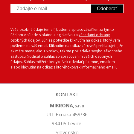
Odoberať
Vaše osobné údaje (email) budeme spracovávať len za týmto
účelom v súlade s platnou legislatívou a
zásadami ochrany
osobných údajov
. Súhlas potvrdíte kliknutím na odkaz, ktorý vám
pošleme na váš email. Kliknutím na odkaz zároveň prehlasujete, že
ak máte menej ako 16 rokov, tak ste požiadal/a svojho zákonného
zástupcu (rodiča) o súhlas so spracovaním vašich osobných
údajov. Súhlas môžete kedykoľvek odvolať písomne, emailom
alebo kliknutím na odkaz z ktoréhokoľvek informačného emailu.
KONTAKT
MIKRONA,s.r.o
Ul.L.Exnára 459/36
934 05 Levice
Slovensko