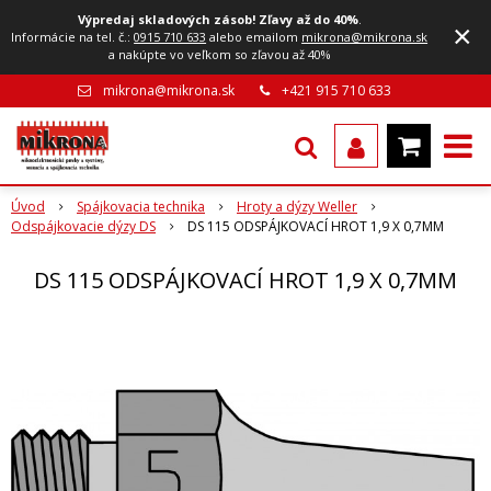
Výpredaj skladových zásob! Zľavy až do 40%
.
×
Informácie na tel. č.:
0915 710 633
alebo emailom
mikrona@mikrona.sk
a nakúpte vo veľkom so zľavou až 40%
mikrona@mikrona.sk
+421 915 710 633
Úvod
Spájkovacia technika
Hroty a dýzy Weller
Odspájkovacie dýzy DS
DS 115 ODSPÁJKOVACÍ HROT 1,9 X 0,7MM
DS 115 ODSPÁJKOVACÍ HROT 1,9 X 0,7MM