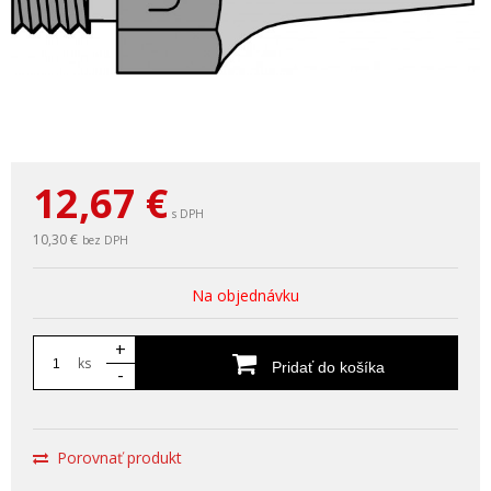
12,67
€
s DPH
10,30 €
bez DPH
Na objednávku
+
ks
Pridať do košíka
-
Porovnať produkt