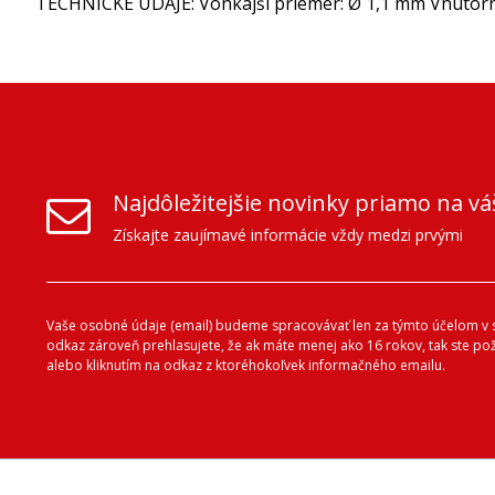
TECHNICKÉ ÚDAJE: Vonkajší priemer: Ø 1,1 mm Vnútorný
Najdôležitejšie novinky priamo na vá
Získajte zaujímavé informácie vždy medzi prvými
Vaše osobné údaje (email) budeme spracovávať len za týmto účelom v s
odkaz zároveň prehlasujete, že ak máte menej ako 16 rokov, tak ste p
alebo kliknutím na odkaz z ktoréhokoľvek informačného emailu.