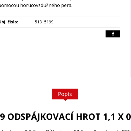
pomocou horúcovzdušného pera.
bj. čislo:
51315199
Popis
19 ODSPÁJKOVACÍ HROT 1,1 X 