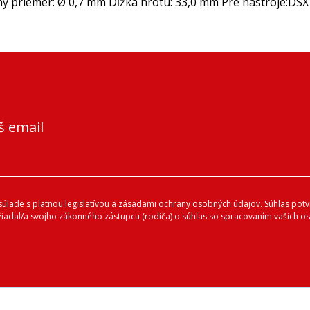
 priemer: Ø 0,7 mm Dĺžka hrotu: 33,0 mm Pre nástroje:DSX 
š email
úlade s platnou legislatívou a
zásadami ochrany osobných údajov
. Súhlas pot
ožiadal/a svojho zákonného zástupcu (rodiča) o súhlas so spracovaním vašich