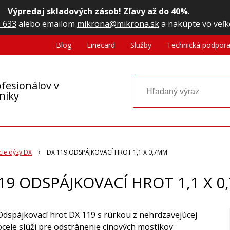
Výpredaj skladových zásob! Zľavy až do 40%
.
 633
alebo emailom
mikrona@mikrona.sk
a nakúpte vo veľk
Blog
Linecard
Služby
Technická podpor
fesionálov v
oniky
ie dýzy DX
DX 119 ODSPÁJKOVACÍ HROT 1,1 X 0,7MM
19 ODSPÁJKOVACÍ HROT 1,1 X 
Odspájkovací hrot DX 119 s rúrkou z nehrdzavejúcej
ocele slúži pre odstránenie cínových mostíkov