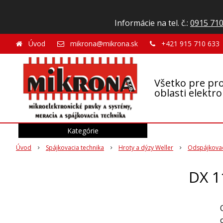
Informácie na tel. č.:
0915 710
Úvod
mikrona@mikrona.sk
+421 915 710 633
Všetko pre pro
oblasti elektr
Kategórie
Úvod
Spájkovacia technika
Hroty a dýzy Weller
Odspájkovac
DX 1