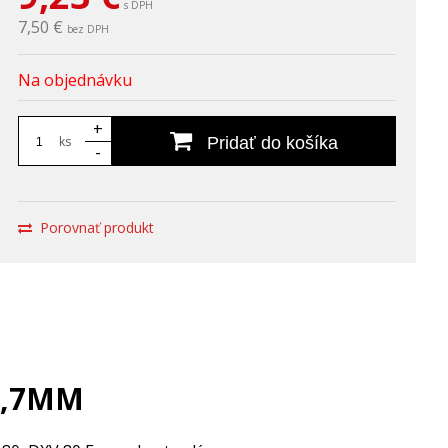
s DPH
7,50 €
bez DPH
Na objednávku
+
ks
Pridať do košíka
-
Porovnať produkt
0,7MM