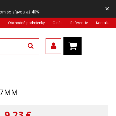
×
om so zľavou až 40%
a
Obchodné podmienky
O nás
Referencie
Kontakt
0,7MM
9,23
€