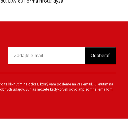
80, DXV 80 Forma hrotu: dýza
Odoberať
vrdíte kliknutím na odkaz, ktorý vám pošleme na váš email. Kliknutím na
 osobných údajov. Súhlas môžete kedykoľvek odvolať písomne, emailom