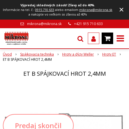
Výpredaj skladových zásob! Zľavy až do 40%
.
×
Informácie na tel. č.:
0915 710 633
alebo emailom
mikrona@mikrona.sk
a nakúpte vo veľkom so zľavou až 40%
mikrona@mikrona.sk
+421 915 710 633
Úvod
Spájkovacia technika
Hroty a dýzy Weller
Hroty ET
ET B SPÁJKOVACÍ HROT 2,4MM
ET B SPÁJKOVACÍ HROT 2,4MM