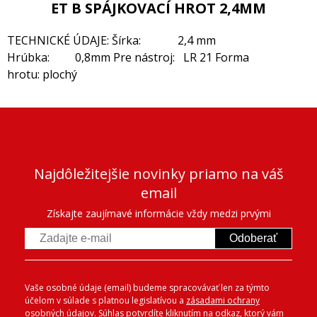
ET B SPÁJKOVACÍ HROT 2,4MM
TECHNICKÉ ÚDAJE: Šírka: 2,4 mm
Hrúbka: 0,8mm Pre nástroj: LR 21 Forma
hrotu: plochý
Najdôležitejšie novinky priamo na váš
email
Získajte zaujímavé informácie vždy medzi prvými
Odoberať
Vaše osobné údaje (email) budeme spracovávať len za týmto
účelom v súlade s platnou legislatívou a
zásadami ochrany
osobných údajov
. Súhlas potvrdíte kliknutím na odkaz, ktorý vám