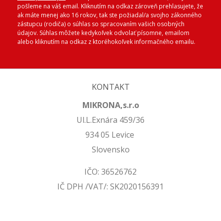
pošleme na váš email. Kliknutím na odkaz zároveň prehlasujete, že
ak máte menej ako 16 rokov, tak ste požiadal/a svojho zákonného
zástupcu (rodiča) o súhlas so spracovaním vašich osobných
údajov. Súhlas môžete kedykoľvek odvolať písomne, emailom
alebo kliknutím na odkaz z ktoréhokoľvek informačného emailu.
KONTAKT
MIKRONA,s.r.o
Ul.L.Exnára 459/36
934 05 Levice
Slovensko
IČO: 36526762
IČ DPH /VAT/: SK2020156391