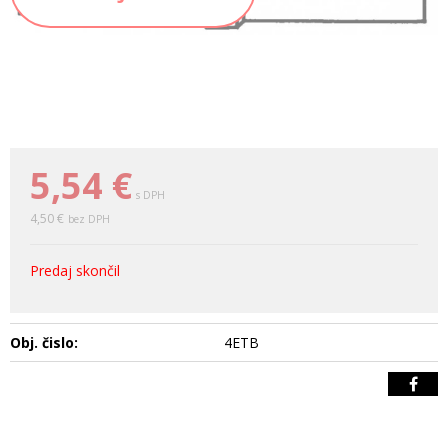
5,54
€
s DPH
4,50 €
bez DPH
Predaj skončil
Obj. čislo:
4ETB