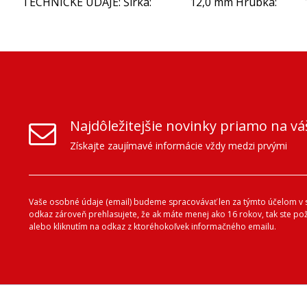
TECHNICKÉ ÚDAJE: Šírka: 12,0 mm Hrúbka: 1,5 mm 
Najdôležitejšie novinky priamo na vá
Získajte zaujímavé informácie vždy medzi prvými
Vaše osobné údaje (email) budeme spracovávať len za týmto účelom v s
odkaz zároveň prehlasujete, že ak máte menej ako 16 rokov, tak ste p
alebo kliknutím na odkaz z ktoréhokoľvek informačného emailu.