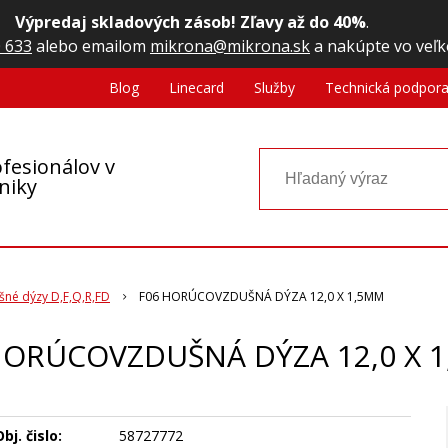
Výpredaj skladových zásob! Zľavy až do 40%
.
 633
alebo emailom
mikrona@mikrona.sk
a nakúpte vo veľk
Blog
Linecard
Služby
Technická podpor
fesionálov v
oniky
né dýzy D,F,Q,R,FD
F06 HORÚCOVZDUŠNÁ DÝZA 12,0 X 1,5MM
HORÚCOVZDUŠNÁ DÝZA 12,0 X 
bj. čislo:
58727772