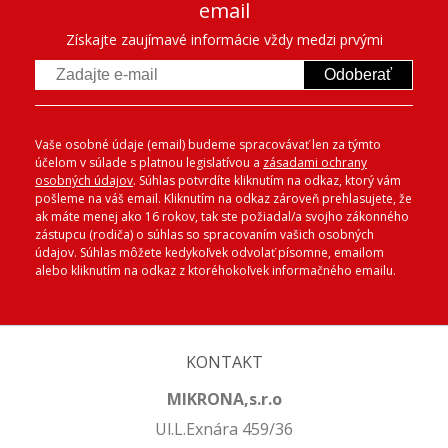
email
Získajte zaujímavé informácie vždy medzi prvými
Odoberať
Vaše osobné údaje (email) budeme spracovávať len za týmto
účelom v súlade s platnou legislatívou a
zásadami ochrany
osobných údajov
. Súhlas potvrdíte kliknutím na odkaz, ktorý vám
pošleme na váš email. Kliknutím na odkaz zároveň prehlasujete, že
ak máte menej ako 16 rokov, tak ste požiadal/a svojho zákonného
zástupcu (rodiča) o súhlas so spracovaním vašich osobných
údajov. Súhlas môžete kedykoľvek odvolať písomne, emailom
alebo kliknutím na odkaz z ktoréhokoľvek informačného emailu.
KONTAKT
MIKRONA,s.r.o
Ul.L.Exnára 459/36