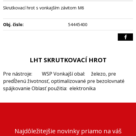
Skrutkovací hrot s vonkajším závitom M6
Obj. čislo:
54445400
LHT SKRUTKOVACÍ HROT
Pre nástroje: WSP Vonkajší obal: železo, pre
predĺženú životnosť, optimalizované pre bezolovnaté
spájkovanie Oblasť použitia: elektronika
Najdôležitejšie novinky priamo na váš