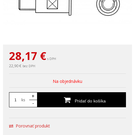
28,17
€
s DPH
22,90 €
bez DPH
Na objednávku
+
ks
Pridať do košíka
-
Porovnať produkt