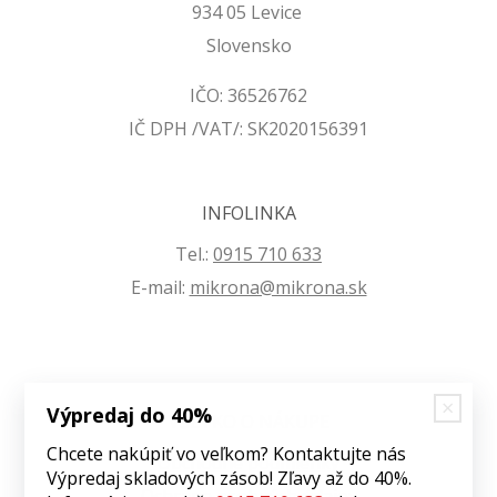
934 05 Levice
Slovensko
IČO: 36526762
IČ DPH /VAT/: SK2020156391
INFOLINKA
Tel.:
0915 710 633
E-mail:
mikrona@mikrona.sk
Výpredaj do 40%
VŠETKO O NÁKUPE
Chcete nakúpiť vo veľkom? Kontaktujte nás
Obchodné podmienky
Výpredaj skladových zásob! Zľavy až do 40%.
Ochrana osobných údajov