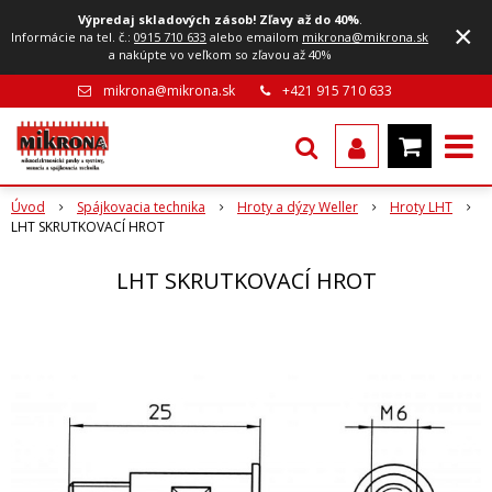
Výpredaj skladových zásob! Zľavy až do 40%
.
×
Informácie na tel. č.:
0915 710 633
alebo emailom
mikrona@mikrona.sk
a nakúpte vo veľkom so zľavou až 40%
mikrona@mikrona.sk
+421 915 710 633
Úvod
Spájkovacia technika
Hroty a dýzy Weller
Hroty LHT
LHT SKRUTKOVACÍ HROT
LHT SKRUTKOVACÍ HROT