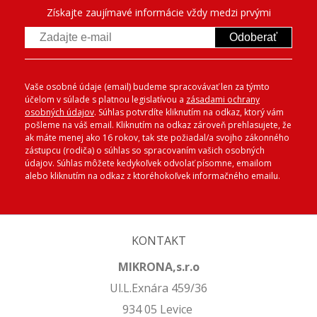
Získajte zaujímavé informácie vždy medzi prvými
Odoberať
Vaše osobné údaje (email) budeme spracovávať len za týmto
účelom v súlade s platnou legislatívou a
zásadami ochrany
osobných údajov
. Súhlas potvrdíte kliknutím na odkaz, ktorý vám
pošleme na váš email. Kliknutím na odkaz zároveň prehlasujete, že
ak máte menej ako 16 rokov, tak ste požiadal/a svojho zákonného
zástupcu (rodiča) o súhlas so spracovaním vašich osobných
údajov. Súhlas môžete kedykoľvek odvolať písomne, emailom
alebo kliknutím na odkaz z ktoréhokoľvek informačného emailu.
KONTAKT
MIKRONA,s.r.o
Ul.L.Exnára 459/36
934 05 Levice