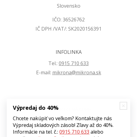
Slovensko
IČO: 36526762
IČ DPH /VAT/: SK2020156391
INFOLINKA
Tel.:
0915 710 633
E-mail:
mikrona@mikrona.sk
Výpredaj do 40%
VŠETKO O NÁKUPE
Chcete nakúpiť vo veľkom? Kontaktujte nás
Obchodné podmienky
Výpredaj skladových zásob! Zľavy až do 40%.
Ochrana osobných údajov
Informácie na tel. č.:
0915 710 633
alebo