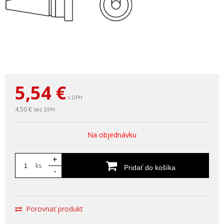
5,54
€
s DPH
4,50 €
bez DPH
Na objednávku
+
ks
Pridať do košíka
-
Porovnať produkt