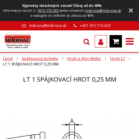
Výpredaj skladových zásob! Zľavy až do 40%
.
×
Informácie na tel. č.:
0915 710 633
alebo emailom
mikrona@mikrona.sk
a nakúpte vo veľkom so zľavou až 40%
mikrona@mikrona.sk
+421 915 710 633
Úvod
Spájkovacia technika
Hroty a dýzy Weller
Hroty LT
LT 1 SPÁJKOVACÍ HROT 0,25 MM
LT 1 SPÁJKOVACÍ HROT 0,25 MM