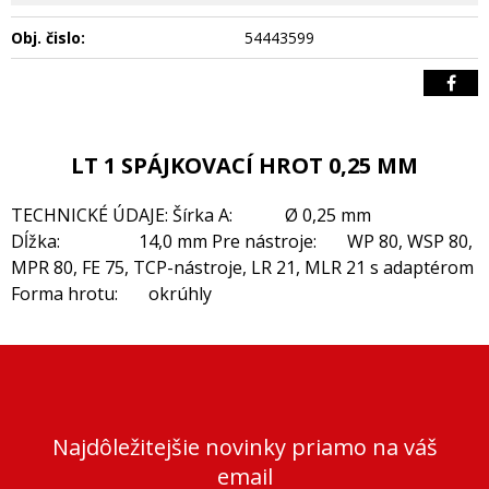
Obj. čislo:
54443599
LT 1 SPÁJKOVACÍ HROT 0,25 MM
TECHNICKÉ ÚDAJE: Šírka A: Ø 0,25 mm
Dĺžka: 14,0 mm Pre nástroje: WP 80, WSP 80,
MPR 80, FE 75, TCP-nástroje, LR 21, MLR 21 s adaptérom
Forma hrotu: okrúhly
Najdôležitejšie novinky priamo na váš
email