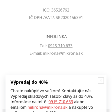
IČO: 36526762
IČ DPH /VAT/: SK2020156391
INFOLINKA
Tel.:
0915 710 633
E-mail:
mikrona@mikrona.sk
Výpredaj do 40%
VŠETKO O NÁKUPE
Chcete nakúpiť vo veľkom? Kontaktujte nás
Obchodné podmienky
Výpredaj skladových zásob! Zľavy až do 40%.
Ochrana osobných údajov
Informácie na tel. č.:
0915 710 633
alebo
emailom
mikrona@mikrona.sk
a nakúpte vo