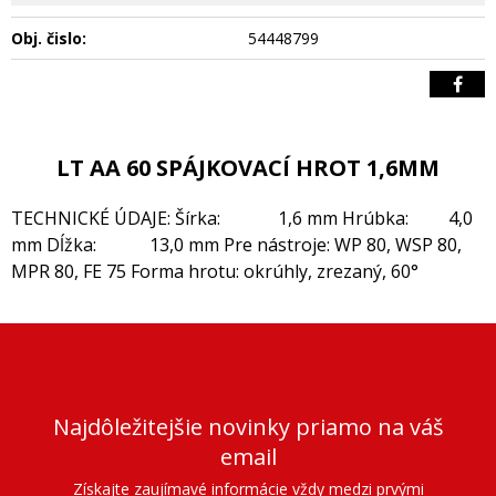
Obj. čislo:
54448799
LT AA 60 SPÁJKOVACÍ HROT 1,6MM
TECHNICKÉ ÚDAJE: Šírka: 1,6 mm Hrúbka: 4,0
mm Dĺžka: 13,0 mm Pre nástroje: WP 80, WSP 80,
MPR 80, FE 75 Forma hrotu: okrúhly, zrezaný, 60°
Najdôležitejšie novinky priamo na váš
email
Získajte zaujímavé informácie vždy medzi prvými