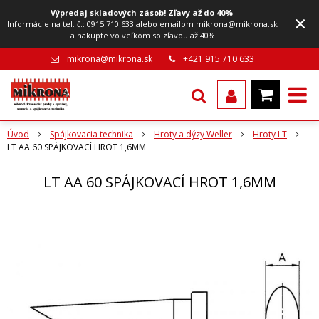
Výpredaj skladových zásob! Zľavy až do 40%
.
×
Informácie na tel. č.:
0915 710 633
alebo emailom
mikrona@mikrona.sk
a nakúpte vo veľkom so zľavou až 40%
mikrona@mikrona.sk
+421 915 710 633
Úvod
Spájkovacia technika
Hroty a dýzy Weller
Hroty LT
LT AA 60 SPÁJKOVACÍ HROT 1,6MM
LT AA 60 SPÁJKOVACÍ HROT 1,6MM