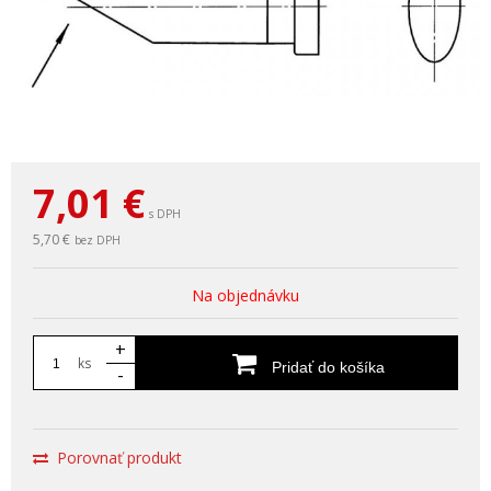
7,01
€
s DPH
5,70 €
bez DPH
Na objednávku
+
ks
Pridať do košíka
-
Porovnať produkt