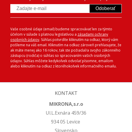
Odoberať
Vaše osobné údaje (email) budeme spracovávať len za týmto
účelom v súlade s platnou legislatívou a
zásadami ochrany
osobných údajov
. Súhlas potvrdíte kliknutím na odkaz, ktorý vám
pošleme na váš email. Kliknutím na odkaz zároveň prehlasujete, že
ak máte menej ako 16 rokov, tak ste požiadal/a svojho zákonného
zástupcu (rodiča) o súhlas so spracovaním vašich osobných
údajov. Súhlas môžete kedykoľvek odvolať písomne, emailom
alebo kliknutím na odkaz z ktoréhokoľvek informačného emailu.
KONTAKT
MIKRONA,s.r.o
Ul.L.Exnára 459/36
934 05 Levice
Slovensko