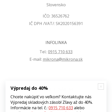
Slovensko
IČO: 36526762
IČ DPH /VAT/: SK2020156391
INFOLINKA
Tel.:
0915 710 633
E-mail:
mikrona@mikrona.sk
Výpredaj do 40%
VŠETKO O NÁKUPE
Chcete nakúpiť vo veľkom? Kontaktujte nás
Obchodné podmienky
Výpredaj skladových zásob! Zľavy až do 40%.
Ochrana osobných údajov
Informácie na tel. č.:
0915 710 633
alebo