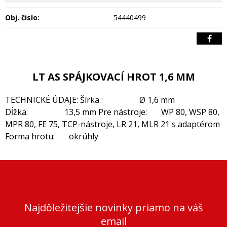
Obj. čislo:
54440499
LT AS SPÁJKOVACÍ HROT 1,6 MM
TECHNICKÉ ÚDAJE: Šírka : Ø 1,6 mm
Dĺžka: 13,5 mm Pre nástroje: WP 80, WSP 80,
MPR 80, FE 75, TCP-nástroje, LR 21, MLR 21 s adaptérom
Forma hrotu: okrúhly
Najdôležitejšie novinky priamo na váš
email