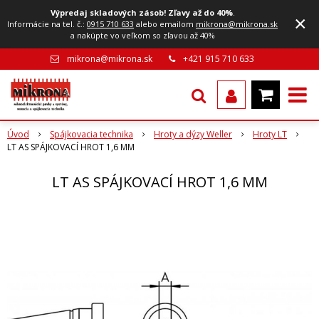
Výpredaj skladových zásob! Zľavy až do 40%
.
×
Informácie na tel. č.:
0915 710 633
alebo emailom
mikrona@mikrona.sk
a nakúpte vo veľkom so zľavou až 40%
mikrona@mikrona.sk
+421 915 710 633
Úvod
Spájkovacia technika
Hroty a dýzy Weller
Hroty LT
LT AS SPÁJKOVACÍ HROT 1,6 MM
LT AS SPÁJKOVACÍ HROT 1,6 MM