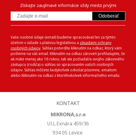
Získajte zaujímavé informácie vždy medzi prvými
Odoberať
Vaše osobné údaje (email) budeme spracovávať len za týmto
účelom v súlade s platnou legislatívou a
zásadami ochrany
osobných údajov
. Súhlas potvrdíte kliknutím na odkaz, ktorý vám
pošleme na váš email. Kliknutím na odkaz zároveň prehlasujete, že
ak máte menej ako 16 rokov, tak ste požiadal/a svojho zákonného
zástupcu (rodiča) o súhlas so spracovaním vašich osobných
údajov. Súhlas môžete kedykoľvek odvolať písomne, emailom
alebo kliknutím na odkaz z ktoréhokoľvek informačného emailu.
KONTAKT
MIKRONA,s.r.o
Ul.L.Exnára 459/36
934 05 Levice