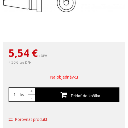
5,54
€
s DPH
4,50 €
bez DPH
Na objednávku
+
ks
Pridať do košíka
-
Porovnať produkt