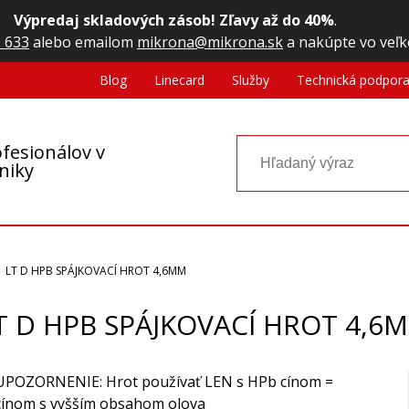
Výpredaj skladových zásob! Zľavy až do 40%
.
 633
alebo emailom
mikrona@mikrona.sk
a nakúpte vo veľk
Blog
Linecard
Služby
Technická podpor
fesionálov v
oniky
LT D HPB SPÁJKOVACÍ HROT 4,6MM
T D HPB SPÁJKOVACÍ HROT 4,6
UPOZORNENIE: Hrot používať LEN s HPb cínom =
cínom s vyšším obsahom olova