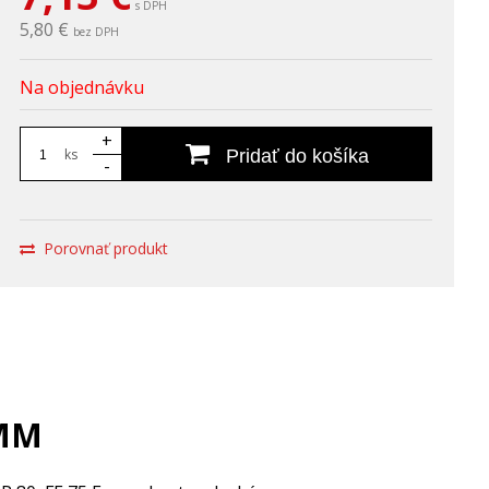
s DPH
5,80 €
bez DPH
Na objednávku
+
ks
Pridať do košíka
-
Porovnať produkt
6MM