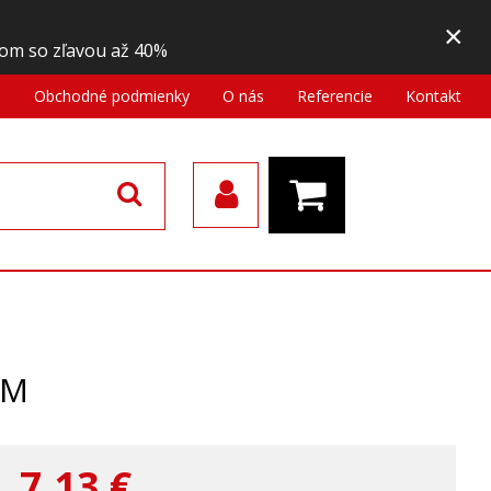
×
om so zľavou až 40%
a
Obchodné podmienky
O nás
Referencie
Kontakt
MM
7,13
€