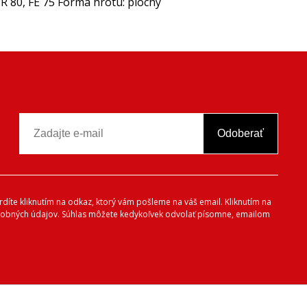
, FE 75 Forma hrotu: plochý
Odoberať
vrdíte kliknutím na odkaz, ktorý vám pošleme na váš email. Kliknutím na
 osobných údajov. Súhlas môžete kedykoľvek odvolať písomne, emailom