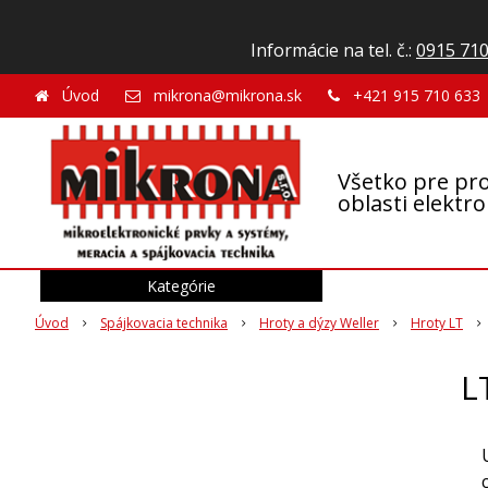
Informácie na tel. č.:
0915 710
Úvod
mikrona@mikrona.sk
+421 915 710 633
Všetko pre pro
oblasti elektr
Kategórie
Úvod
Spájkovacia technika
Hroty a dýzy Weller
Hroty LT
L