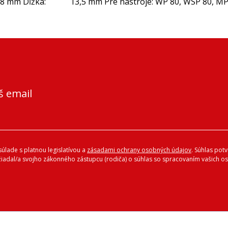
Dĺžka: 13,5 mm Pre nástroje: WP 80, WSP 80, MPR 80
š email
úlade s platnou legislatívou a
zásadami ochrany osobných údajov
. Súhlas pot
ožiadal/a svojho zákonného zástupcu (rodiča) o súhlas so spracovaním vašich