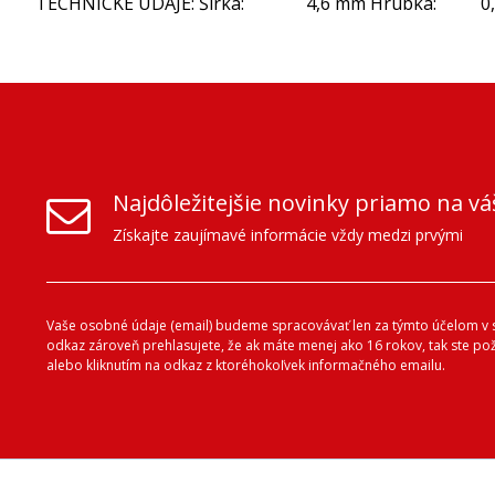
TECHNICKÉ ÚDAJE: Šírka: 4,6 mm Hrúbka: 0,8 mm 
Najdôležitejšie novinky priamo na vá
Získajte zaujímavé informácie vždy medzi prvými
Vaše osobné údaje (email) budeme spracovávať len za týmto účelom v s
odkaz zároveň prehlasujete, že ak máte menej ako 16 rokov, tak ste p
alebo kliknutím na odkaz z ktoréhokoľvek informačného emailu.