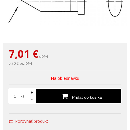
7,01
€
s DPH
5,70 €
bez DPH
Na objednávku
+
ks
Pridať do košíka
-
Porovnať produkt