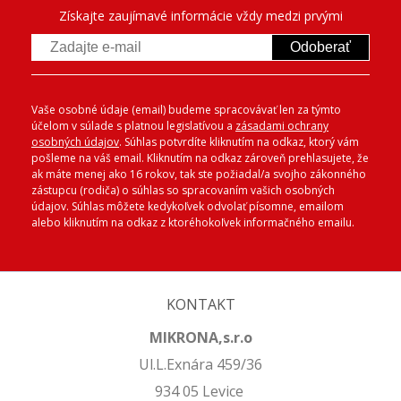
Získajte zaujímavé informácie vždy medzi prvými
Odoberať
Vaše osobné údaje (email) budeme spracovávať len za týmto
účelom v súlade s platnou legislatívou a
zásadami ochrany
osobných údajov
. Súhlas potvrdíte kliknutím na odkaz, ktorý vám
pošleme na váš email. Kliknutím na odkaz zároveň prehlasujete, že
ak máte menej ako 16 rokov, tak ste požiadal/a svojho zákonného
zástupcu (rodiča) o súhlas so spracovaním vašich osobných
údajov. Súhlas môžete kedykoľvek odvolať písomne, emailom
alebo kliknutím na odkaz z ktoréhokoľvek informačného emailu.
KONTAKT
MIKRONA,s.r.o
Ul.L.Exnára 459/36
934 05 Levice