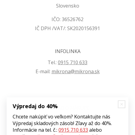
Slovensko
IČO: 36526762
IČ DPH /VAT/: SK2020156391
INFOLINKA
Tel.:
0915 710 633
E-mail:
mikrona@mikrona.sk
Výpredaj do 40%
VŠETKO O NÁKUPE
Chcete nakúpiť vo veľkom? Kontaktujte nás
Obchodné podmienky
Výpredaj skladových zásob! Zľavy až do 40%.
Ochrana osobných údajov
Informácie na tel. č.:
0915 710 633
alebo