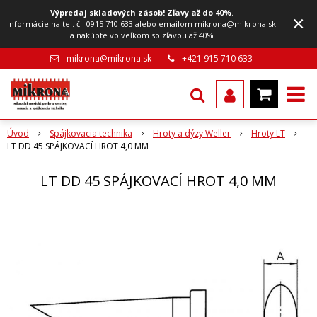
Výpredaj skladových zásob! Zľavy až do 40%
.
×
Informácie na tel. č.:
0915 710 633
alebo emailom
mikrona@mikrona.sk
a nakúpte vo veľkom so zľavou až 40%
mikrona@mikrona.sk
+421 915 710 633
Úvod
Spájkovacia technika
Hroty a dýzy Weller
Hroty LT
LT DD 45 SPÁJKOVACÍ HROT 4,0 MM
LT DD 45 SPÁJKOVACÍ HROT 4,0 MM