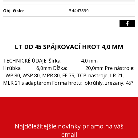
Obj. čislo:
54447899
LT DD 45 SPÁJKOVACÍ HROT 4,0 MM
TECHNICKÉ ÚDAJE: Šírka: 4,0 mm
Hrúbka: 6,0mm Dĺžka: 20,0mm Pre nástroje:
WP 80, WSP 80, MPR 80, FE 75, TCP-nástroje, LR 21,
MLR 21 s adaptérom Forma hrotu: okrúhly, zrezaný, 45°
Najdôležitejšie novinky priamo na váš
email