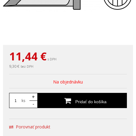
11,44
€
s DPH
9,30 €
bez DPH
Na objednávku
+
ks
Pridať do košíka
-
Porovnať produkt