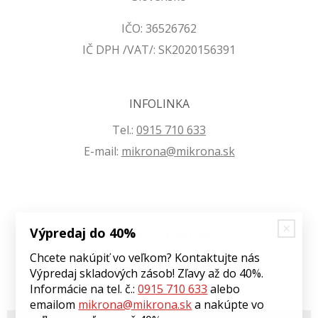
IČO: 36526762
IČ DPH /VAT/: SK2020156391
INFOLINKA
Tel.:
0915 710 633
E-mail:
mikrona@mikrona.sk
Výpredaj do 40%
VŠETKO O NÁKUPE
Chcete nakúpiť vo veľkom? Kontaktujte nás
Obchodné podmienky
Výpredaj skladových zásob! Zľavy až do 40%.
Ochrana osobných údajov
Informácie na tel. č.:
0915 710 633
alebo
emailom
mikrona@mikrona.sk
a nakúpte vo