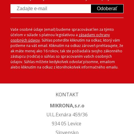
Odoberať
Vaše osobné údaje (email) budeme spracovávať len za týmto
účelom v súlade s platnou legislatívou a
zásadami ochrany
osobných údajov
. Súhlas potvrdíte kliknutím na odkaz, ktorý vám
pošleme na váš email. Kliknutím na odkaz zároveň prehlasujete, že
ak máte menej ako 16 rokov, tak ste požiadal/a svojho zákonného
zástupcu (rodiča) o súhlas so spracovaním vašich osobných
údajov. Súhlas môžete kedykoľvek odvolať písomne, emailom
alebo kliknutím na odkaz z ktoréhokoľvek informačného emailu.
KONTAKT
MIKRONA,s.r.o
Ul.L.Exnára 459/36
934 05 Levice
Slovensko