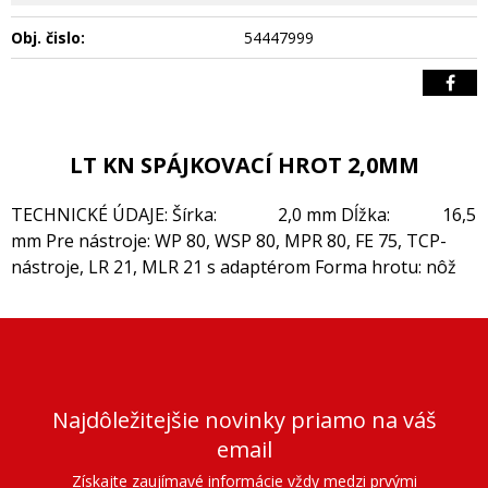
Obj. čislo:
54447999
LT KN SPÁJKOVACÍ HROT 2,0MM
TECHNICKÉ ÚDAJE: Šírka: 2,0 mm Dĺžka: 16,5
mm Pre nástroje: WP 80, WSP 80, MPR 80, FE 75, TCP-
nástroje, LR 21, MLR 21 s adaptérom Forma hrotu: nôž
Najdôležitejšie novinky priamo na váš
email
Získajte zaujímavé informácie vždy medzi prvými