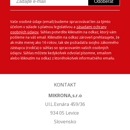
Odoberať
Vaše osobné údaje (email) budeme spracovávať len za týmto
účelom v súlade s platnou legislatívou a
zásadami ochrany
osobných údajov
. Súhlas potvrdíte kliknutím na odkaz, ktorý vám
pošleme na váš email. Kliknutím na odkaz zároveň prehlasujete, že
ak máte menej ako 16 rokov, tak ste požiadal/a svojho zákonného
zástupcu (rodiča) o súhlas so spracovaním vašich osobných
údajov. Súhlas môžete kedykoľvek odvolať písomne, emailom
alebo kliknutím na odkaz z ktoréhokoľvek informačného emailu.
KONTAKT
MIKRONA,s.r.o
Ul.L.Exnára 459/36
934 05 Levice
Slovensko