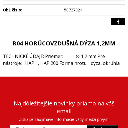
Obj. čislo:
58727821
R04 HORÚCOVZDUŠNÁ DÝZA 1,2MM
TECHNICKÉ ÚDAJE: Priemer: ∅ 1,2 mm Pre
nástroje: HAP 1, HAP 200 Forma hrotu: dýza, okrúhla
Najdôležitejšie novinky priamo na váš
email
Získajte zaujímavé informácie vždy medzi prvými