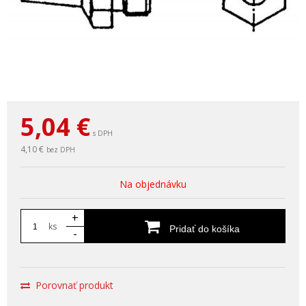
5,04
€
s DPH
4,10 €
bez DPH
Na objednávku
+
ks
Pridať do košíka
-
Porovnať produkt