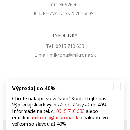
IČO: 36526762
IČ DPH /VAT/: SK2020156391
INFOLINKA
Tel.:
0915 710 633
E-mail:
mikrona@mikrona.sk
Výpredaj do 40%
VŠETKO O NÁKUPE
Chcete nakúpiť vo veľkom? Kontaktujte nás
Obchodné podmienky
Výpredaj skladových zásob! Zľavy až do 40%.
Ochrana osobných údajov
Informácie na tel. č.:
0915 710 633
alebo
emailom
mikrona@mikrona.sk
a nakúpte vo
veľkom so zľavou až 40%
© 2026 Môj eshop •
tvorba eshopu cez UNIobchod
,
webhosting
spoločnosti