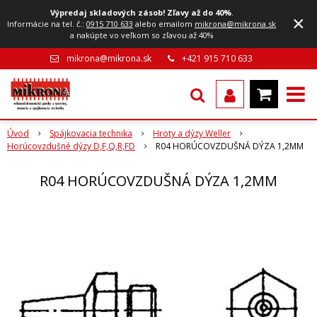
Výpredaj skladových zásob! Zľavy až do 40%
.
×
Informácie na tel. č.:
0915 710 633
alebo emailom
mikrona@mikrona.sk
a nakúpte vo veľkom so zľavou až 40%
mikrona@mikrona.sk
+421 915 710 633
Úvod
Spájkovacia technika
Hroty a dýzy Weller
Horúcovzdušné dýzy D,F,Q,R,FD
R04 HORÚCOVZDUŠNÁ DÝZA 1,2MM
R04 HORÚCOVZDUŠNÁ DÝZA 1,2MM