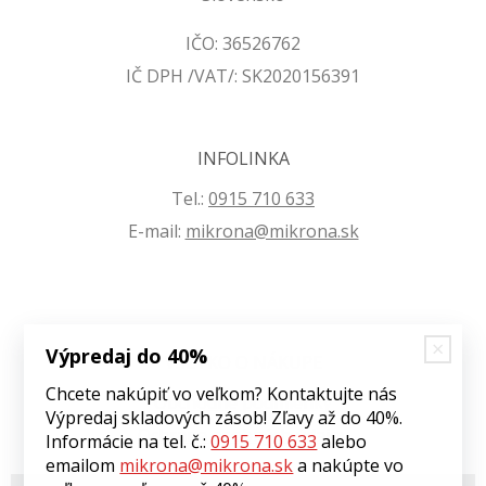
IČO: 36526762
IČ DPH /VAT/: SK2020156391
INFOLINKA
Tel.:
0915 710 633
E-mail:
mikrona@mikrona.sk
Výpredaj do 40%
VŠETKO O NÁKUPE
Chcete nakúpiť vo veľkom? Kontaktujte nás
Obchodné podmienky
Výpredaj skladových zásob! Zľavy až do 40%.
Ochrana osobných údajov
Informácie na tel. č.:
0915 710 633
alebo
emailom
mikrona@mikrona.sk
a nakúpte vo