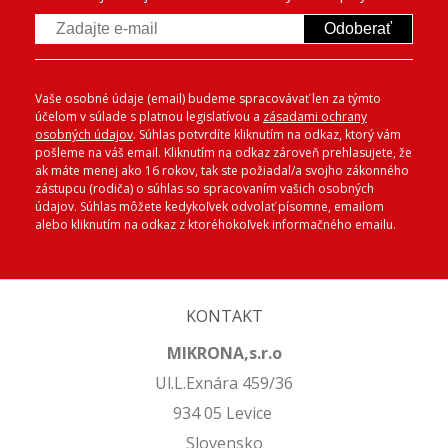
Odoberať
Vaše osobné údaje (email) budeme spracovávať len za týmto
účelom v súlade s platnou legislatívou a
zásadami ochrany
osobných údajov
. Súhlas potvrdíte kliknutím na odkaz, ktorý vám
pošleme na váš email. Kliknutím na odkaz zároveň prehlasujete, že
ak máte menej ako 16 rokov, tak ste požiadal/a svojho zákonného
zástupcu (rodiča) o súhlas so spracovaním vašich osobných
údajov. Súhlas môžete kedykoľvek odvolať písomne, emailom
alebo kliknutím na odkaz z ktoréhokoľvek informačného emailu.
KONTAKT
MIKRONA,s.r.o
Ul.L.Exnára 459/36
934 05 Levice
Slovensko