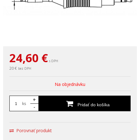
24,60
€
s DPH
20 €
bez DPH
Na objednávku
+
ks
Pridať do košíka
-
Porovnať produkt