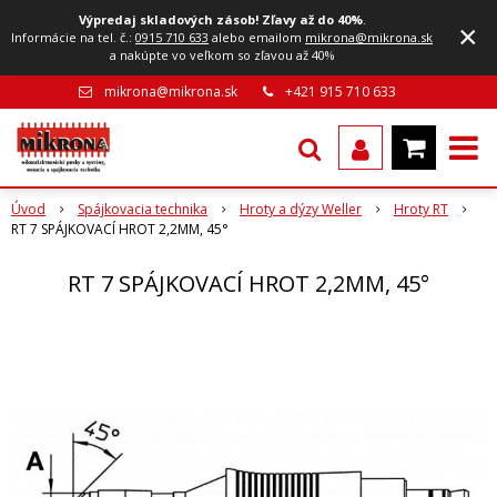
Výpredaj skladových zásob! Zľavy až do 40%
.
×
Informácie na tel. č.:
0915 710 633
alebo emailom
mikrona@mikrona.sk
a nakúpte vo veľkom so zľavou až 40%
mikrona@mikrona.sk
+421 915 710 633
Úvod
Spájkovacia technika
Hroty a dýzy Weller
Hroty RT
RT 7 SPÁJKOVACÍ HROT 2,2MM, 45°
RT 7 SPÁJKOVACÍ HROT 2,2MM, 45°