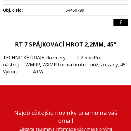
Obj. čislo:
54460799
RT 7 SPÁJKOVACÍ HROT 2,2MM, 45°
TECHNICKÉ ÚDAJE: Rozmery: 2,2 mm Pre
nástroj: WMRP, WXMP Forma hrotu: nôž, zrezany, 45°
Výkon: 40 W
Najdôležitejšie novinky priamo na váš
email
Získajte zaujímavé informácie vždy medzi prvými