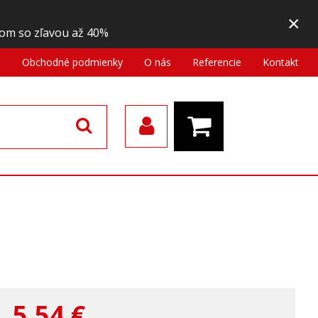
×
om so zľavou až 40%
a
Obchodné podmienky
O nás
Referencie
Kontakt
5,54
€