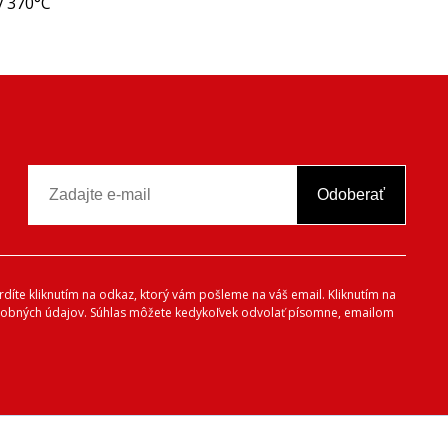
ý 370°C
Odoberať
vrdíte kliknutím na odkaz, ktorý vám pošleme na váš email. Kliknutím na
 osobných údajov. Súhlas môžete kedykoľvek odvolať písomne, emailom