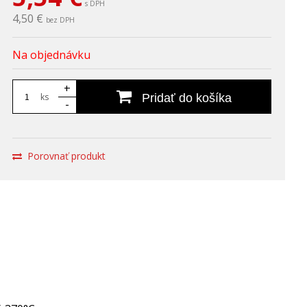
s DPH
4,50 €
bez DPH
Na objednávku
+
ks
Pridať do košíka
-
Porovnať produkt