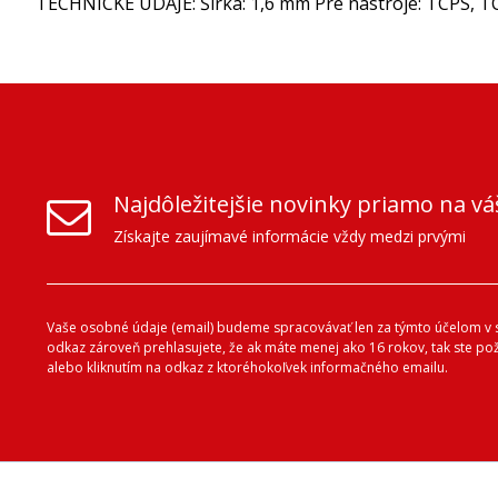
TECHNICKÉ ÚDAJE: Šírka: 1,6 mm Pre nástroje: TCPS, TC
Najdôležitejšie novinky priamo na vá
Získajte zaujímavé informácie vždy medzi prvými
Vaše osobné údaje (email) budeme spracovávať len za týmto účelom v s
odkaz zároveň prehlasujete, že ak máte menej ako 16 rokov, tak ste p
alebo kliknutím na odkaz z ktoréhokoľvek informačného emailu.