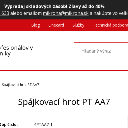
Výpredaj skladových zásob! Zľavy až do 40%
.
 633
alebo emailom
mikrona@mikrona.sk
a nakúpte vo veľk
Blog
Linecard
Služby
Technická podpor
fesionálov v
oniky
Spájkovací hrot PT AA7
Spájkovací hrot PT AA7
bj. čislo:
4PTAA7-1