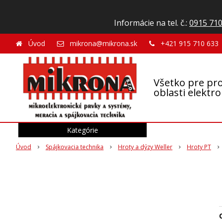
Informácie na tel. č.:
0915 710
Úvod
mikrona@mikrona.sk
+421 915 710 633
Všetko pre pro
oblasti elektr
Kategórie
Úvod
Spájkovacia technika
Hroty a dýzy Weller
Hroty PT
O