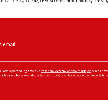
P 12, TCP 24, TCP 42, FE 50M Forma hrotu: okrúhly, zrezan
š email
úlade s platnou legislatívou a
zásadami ochrany osobných údajov
. Súhlas pot
ožiadal/a svojho zákonného zástupcu (rodiča) o súhlas so spracovaním vašich