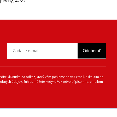
plochý, 425°C
Odoberať
vrdíte kliknutím na odkaz, ktorý vám pošleme na váš email. Kliknutím na
 osobných údajov. Súhlas môžete kedykoľvek odvolať písomne, emailom