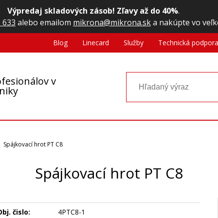
Výpredaj skladových zásob! Zľavy až do 40%
.
 633
alebo emailom
mikrona@mikrona.sk
a nakúpte vo veľk
Blog
Linecard
Služby
Technická podpor
fesionálov v
oniky
Spájkovací hrot PT C8
Spájkovací hrot PT C8
bj. čislo:
4PTC8-1