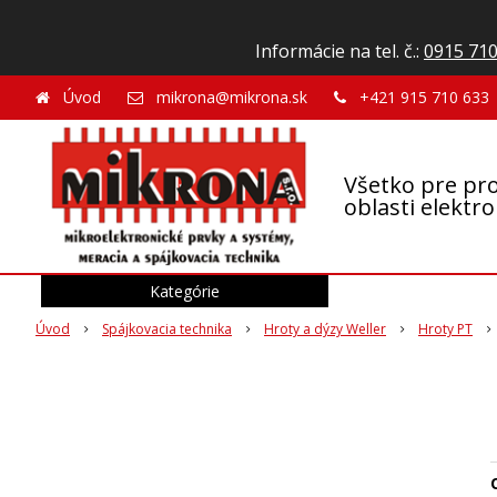
Informácie na tel. č.:
0915 710
Úvod
mikrona@mikrona.sk
+421 915 710 633
Všetko pre pro
oblasti elektr
Kategórie
Úvod
Spájkovacia technika
Hroty a dýzy Weller
Hroty PT
O