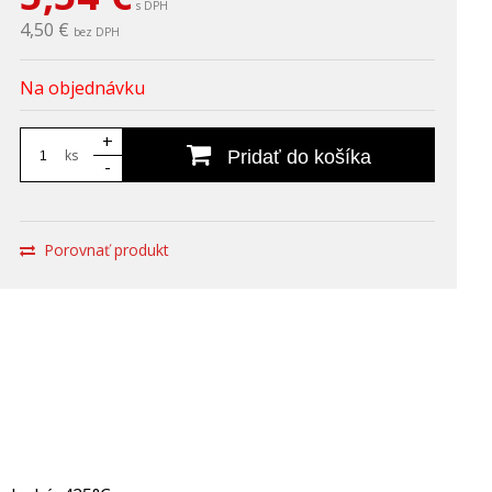
s DPH
4,50 €
bez DPH
Na objednávku
+
ks
Pridať do košíka
-
Porovnať produkt