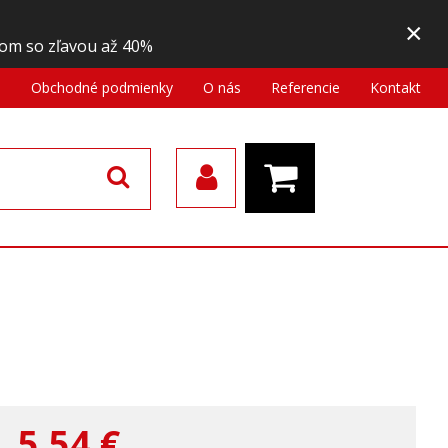
×
om so zľavou až 40%
a
Obchodné podmienky
O nás
Referencie
Kontakt
5,54
€