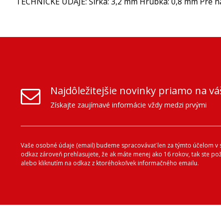
TECHNICKÉ ÚDAJE: Šírka: 3,2 mm Hrúbka: 0,8 mm Pre nás
Najdôležitejšie novinky priamo na vá
Získajte zaujímavé informácie vždy medzi prvými
Vaše osobné údaje (email) budeme spracovávať len za týmto účelom v s
odkaz zároveň prehlasujete, že ak máte menej ako 16 rokov, tak ste p
alebo kliknutím na odkaz z ktoréhokoľvek informačného emailu.