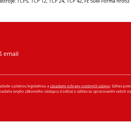
troje: TCPS, TCP 12, TCP 24, TCP 42, FE 50M Forma hrotu: 
š email
úlade s platnou legislatívou a
zásadami ochrany osobných údajov
. Súhlas pot
ožiadal/a svojho zákonného zástupcu (rodiča) o súhlas so spracovaním vašich