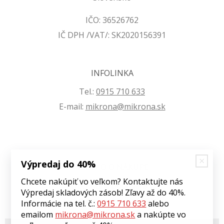
IČO: 36526762
IČ DPH /VAT/: SK2020156391
INFOLINKA
Tel.:
0915 710 633
E-mail:
mikrona@mikrona.sk
Výpredaj do 40%
VŠETKO O NÁKUPE
Chcete nakúpiť vo veľkom? Kontaktujte nás
Obchodné podmienky
Výpredaj skladových zásob! Zľavy až do 40%.
Ochrana osobných údajov
Informácie na tel. č.:
0915 710 633
alebo
emailom
mikrona@mikrona.sk
a nakúpte vo