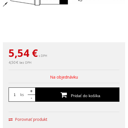
5,54
€
s DPH
4,50 €
bez DPH
Na objednávku
+
ks
Pridať do košíka
-
Porovnať produkt