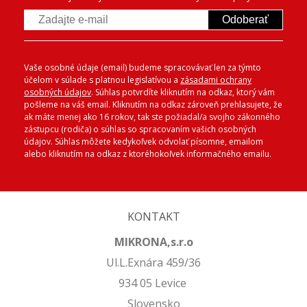
Odoberať
Vaše osobné údaje (email) budeme spracovávať len za týmto
účelom v súlade s platnou legislatívou a
zásadami ochrany
osobných údajov
. Súhlas potvrdíte kliknutím na odkaz, ktorý vám
pošleme na váš email. Kliknutím na odkaz zároveň prehlasujete, že
ak máte menej ako 16 rokov, tak ste požiadal/a svojho zákonného
zástupcu (rodiča) o súhlas so spracovaním vašich osobných
údajov. Súhlas môžete kedykoľvek odvolať písomne, emailom
alebo kliknutím na odkaz z ktoréhokoľvek informačného emailu.
KONTAKT
MIKRONA,s.r.o
Ul.L.Exnára 459/36
934 05 Levice
Slovensko