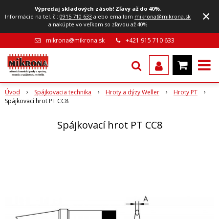
Výpredaj skladových zásob! Zľavy až do 40%
.
×
Informácie na tel. č.:
0915 710 633
alebo emailom
mikrona@mikrona.sk
a nakúpte vo veľkom so zľavou až 40%
mikrona@mikrona.sk
+421 915 710 633
Úvod
Spájkovacia technika
Hroty a dýzy Weller
Hroty PT
Spájkovací hrot PT CC8
Spájkovací hrot PT CC8