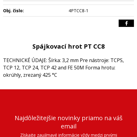
Obj. čislo:
4PTCC8-1
Spájkovací hrot PT CC8
TECHNICKÉ ÚDAJE: Šírka: 3,2 mm Pre nástroje: TCPS,
TCP 12, TCP 24, TCP 42 and FE 50M Forma hrotu:
okrúhly, zrezaný 425 °C
Najdôležitejšie novinky priamo na váš
email
Získajte zaujímavé informácie vždy medzi prvými