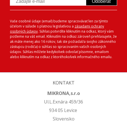
Odoberať
Vaše osobné údaje (email) budeme spracovávať len za týmto
účelom v súlade s platnou legislatívou a
zásadami ochrany
osobných údajov
. Súhlas potvrdíte kliknutím na odkaz, ktorý vám
pošleme na váš email. Kliknutím na odkaz zároveň prehlasujete, že
ak máte menej ako 16 rokov, tak ste požiadal/a svojho zákonného
zástupcu (rodiča) o súhlas so spracovaním vašich osobných
údajov. Súhlas môžete kedykoľvek odvolať písomne, emailom
alebo kliknutím na odkaz z ktoréhokoľvek informačného emailu.
KONTAKT
MIKRONA,s.r.o
Ul.L.Exnára 459/36
934 05 Levice
Slovensko