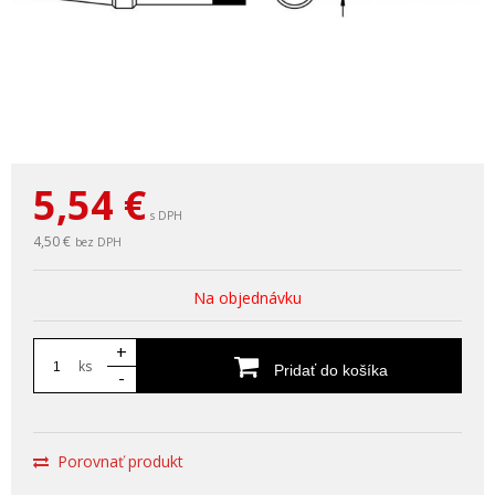
5,54
€
s DPH
4,50 €
bez DPH
Na objednávku
+
ks
Pridať do košíka
-
Porovnať produkt