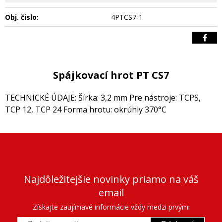
Obj. čislo:
4PTCS7-1
Spájkovací hrot PT CS7
TECHNICKÉ ÚDAJE: Šírka: 3,2 mm Pre nástroje: TCPS,
TCP 12, TCP 24 Forma hrotu: okrúhly 370°C
Najdôležitejšie novinky priamo na váš
email
Získajte zaujímavé informácie vždy medzi prvými