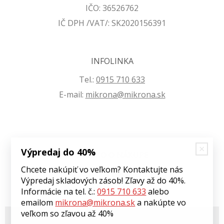
IČO: 36526762
IČ DPH /VAT/: SK2020156391
INFOLINKA
Tel.:
0915 710 633
E-mail:
mikrona@mikrona.sk
Výpredaj do 40%
VŠETKO O NÁKUPE
Chcete nakúpiť vo veľkom? Kontaktujte nás
Obchodné podmienky
Výpredaj skladových zásob! Zľavy až do 40%.
Ochrana osobných údajov
Informácie na tel. č.:
0915 710 633
alebo
emailom
mikrona@mikrona.sk
a nakúpte vo
veľkom so zľavou až 40%
© 2026 Môj eshop •
tvorba eshopu cez UNIobchod
,
webhosting
spoločnosti