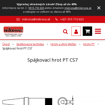
Výpredaj skladových zásob! Zľavy až do 40%
.
×
Informácie na tel. č.:
0915 710 633
alebo emailom
mikrona@mikrona.sk
a nakúpte vo veľkom so zľavou až 40%
mikrona@mikrona.sk
+421 915 710 633
Úvod
Spájkovacia technika
Hroty a dýzy Weller
Hroty PT
Spájkovací hrot PT CS7
Spájkovací hrot PT CS7