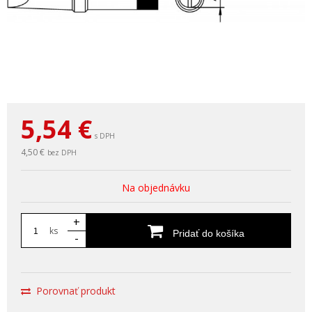
5,54
€
s DPH
4,50 €
bez DPH
Na objednávku
+
ks
Pridať do košíka
-
Porovnať produkt