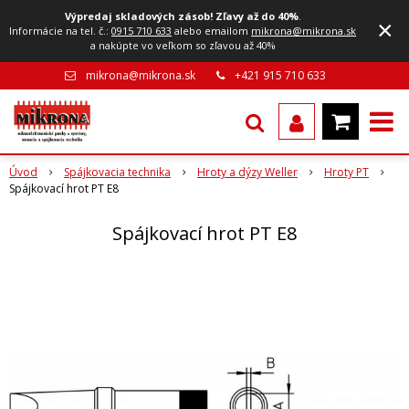
Výpredaj skladových zásob! Zľavy až do 40%
.
×
Informácie na tel. č.:
0915 710 633
alebo emailom
mikrona@mikrona.sk
a nakúpte vo veľkom so zľavou až 40%
mikrona@mikrona.sk
+421 915 710 633
Úvod
Spájkovacia technika
Hroty a dýzy Weller
Hroty PT
Spájkovací hrot PT E8
Spájkovací hrot PT E8