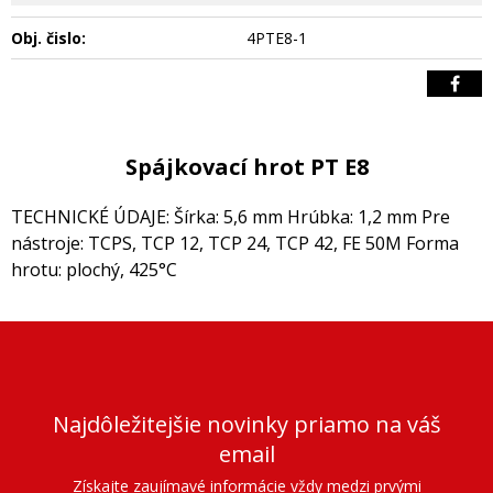
Obj. čislo:
4PTE8-1
Spájkovací hrot PT E8
TECHNICKÉ ÚDAJE: Šírka: 5,6 mm Hrúbka: 1,2 mm Pre
nástroje: TCPS, TCP 12, TCP 24, TCP 42, FE 50M Forma
hrotu: plochý, 425°C
Najdôležitejšie novinky priamo na váš
email
Získajte zaujímavé informácie vždy medzi prvými