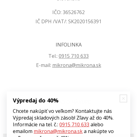
IČO: 36526762
IČ DPH /VAT/: SK2020156391
INFOLINKA
Tel.:
0915 710 633
E-mail:
mikrona@mikrona.sk
Výpredaj do 40%
VŠETKO O NÁKUPE
Chcete nakúpiť vo veľkom? Kontaktujte nás
Obchodné podmienky
Výpredaj skladových zásob! Zľavy až do 40%.
Ochrana osobných údajov
Informácie na tel. č.:
0915 710 633
alebo
emailom
mikrona@mikrona.sk
a nakúpte vo