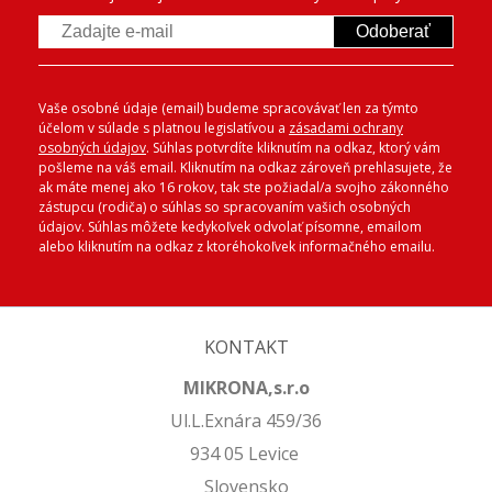
Odoberať
Vaše osobné údaje (email) budeme spracovávať len za týmto
účelom v súlade s platnou legislatívou a
zásadami ochrany
osobných údajov
. Súhlas potvrdíte kliknutím na odkaz, ktorý vám
pošleme na váš email. Kliknutím na odkaz zároveň prehlasujete, že
ak máte menej ako 16 rokov, tak ste požiadal/a svojho zákonného
zástupcu (rodiča) o súhlas so spracovaním vašich osobných
údajov. Súhlas môžete kedykoľvek odvolať písomne, emailom
alebo kliknutím na odkaz z ktoréhokoľvek informačného emailu.
KONTAKT
MIKRONA,s.r.o
Ul.L.Exnára 459/36
934 05 Levice
Slovensko