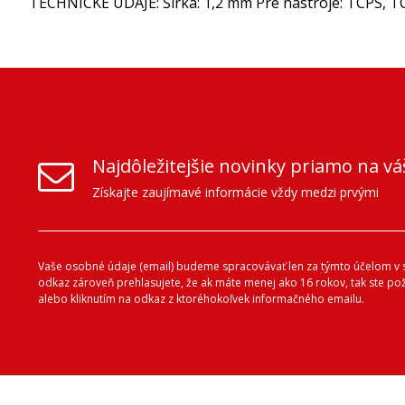
TECHNICKÉ ÚDAJE: Šírka: 1,2 mm Pre nástroje: TCPS, TC
Najdôležitejšie novinky priamo na vá
Získajte zaujímavé informácie vždy medzi prvými
Vaše osobné údaje (email) budeme spracovávať len za týmto účelom v s
odkaz zároveň prehlasujete, že ak máte menej ako 16 rokov, tak ste p
alebo kliknutím na odkaz z ktoréhokoľvek informačného emailu.