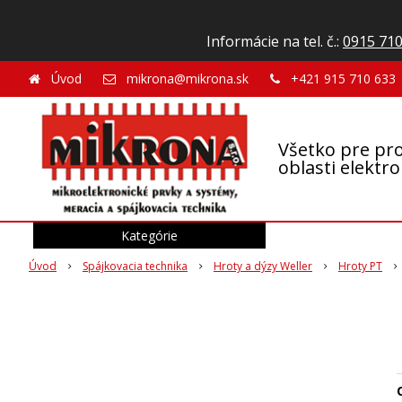
Informácie na tel. č.:
0915 710
Úvod
mikrona@mikrona.sk
+421 915 710 633
Všetko pre pro
oblasti elektr
Kategórie
Úvod
Spájkovacia technika
Hroty a dýzy Weller
Hroty PT
O