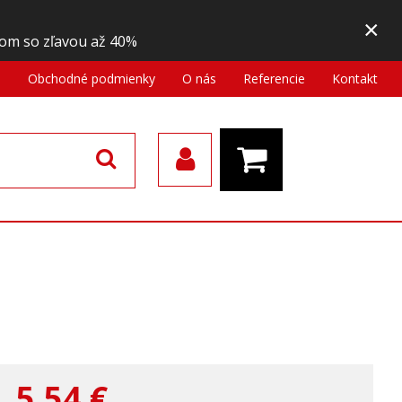
×
om so zľavou až 40%
a
Obchodné podmienky
O nás
Referencie
Kontakt
5,54
€