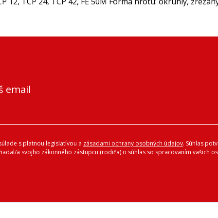
P 12, TCP 24, TCP 42, FE 50M Forma hrotu: okrúhly, zrezan
š email
úlade s platnou legislatívou a
zásadami ochrany osobných údajov
. Súhlas pot
ožiadal/a svojho zákonného zástupcu (rodiča) o súhlas so spracovaním vašich