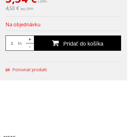
s DPH
4,50 €
bez DPH
Na objednávku
+
ks
Pridať do košíka
-
Porovnať produkt