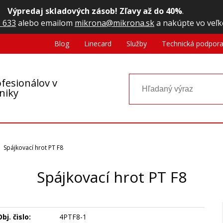
Výpredaj skladových zásob! Zľavy až do 40%
.
 633
alebo emailom
mikrona@mikrona.sk
a nakúpte vo veľk
Blog
Linecard
Služby
Technická podpor
fesionálov v
oniky
Spájkovací hrot PT F8
Spájkovací hrot PT F8
bj. čislo:
4PTF8-1