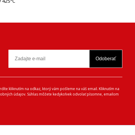
ý 425°C
Odoberať
vrdíte kliknutím na odkaz, ktorý vám pošleme na váš email. Kliknutím na
 osobných údajov. Súhlas môžete kedykoľvek odvolať písomne, emailom