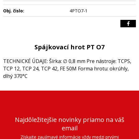
Obj. čislo:
4PTO7-1
Spájkovací hrot PT O7
TECHNICKÉ ÚDAJE: Šírka: ∅ 0,8 mm Pre nástroje: TCPS,
TCP 12, TCP 24, TCP 42, FE 50M Forma hrotu: okrúhly,
dlhý 370°C
Najdôležitejšie novinky priamo na váš
email
Získajte zaujímavé informácie vždy medzi prvými