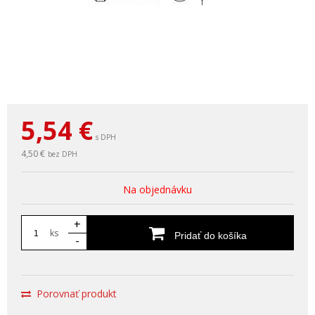
5,54
€
s DPH
4,50 €
bez DPH
Na objednávku
+
ks
Pridať do košíka
-
Porovnať produkt