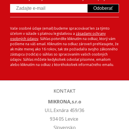
Odoberať
Vaše osobné údaje (email) budeme spracovávať len za týmto
účelom v súlade s platnou legislatívou a
zásadami ochrany
osobných údajov
. Súhlas potvrdíte kliknutím na odkaz, ktorý vám
pošleme na váš email. Kliknutím na odkaz zároveň prehlasujete, že
ak máte menej ako 16 rokov, tak ste požiadal/a svojho zákonného
zástupcu (rodiča) o súhlas so spracovaním vašich osobných
údajov. Súhlas môžete kedykoľvek odvolať písomne, emailom
alebo kliknutím na odkaz z ktoréhokoľvek informačného emailu.
KONTAKT
MIKRONA,s.r.o
Ul.L.Exnára 459/36
934 05 Levice
Slovensko