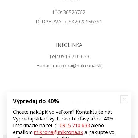
IČO: 36526762
IČ DPH /VAT/: SK2020156391
INFOLINKA
Tel.:
0915 710 633
E-mail:
mikrona@mikrona.sk
Výpredaj do 40%
VŠETKO O NÁKUPE
Chcete nakúpiť vo veľkom? Kontaktujte nás
Obchodné podmienky
Výpredaj skladových zásob! Zľavy až do 40%.
Ochrana osobných údajov
Informácie na tel. č.:
0915 710 633
alebo
emailom
mikrona@mikrona.sk
a nakúpte vo