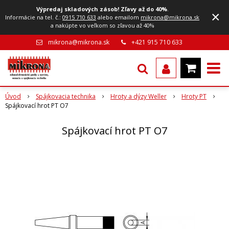
Výpredaj skladových zásob! Zľavy až do 40%
.
×
Informácie na tel. č.:
0915 710 633
alebo emailom
mikrona@mikrona.sk
a nakúpte vo veľkom so zľavou až 40%
mikrona@mikrona.sk
+421 915 710 633
Úvod
Spájkovacia technika
Hroty a dýzy Weller
Hroty PT
Spájkovací hrot PT O7
Spájkovací hrot PT O7