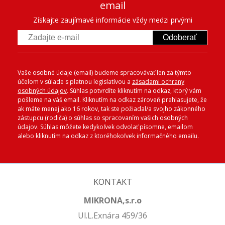
email
Získajte zaujímavé informácie vždy medzi prvými
Odoberať
Vaše osobné údaje (email) budeme spracovávať len za týmto
účelom v súlade s platnou legislatívou a
zásadami ochrany
osobných údajov
. Súhlas potvrdíte kliknutím na odkaz, ktorý vám
pošleme na váš email. Kliknutím na odkaz zároveň prehlasujete, že
ak máte menej ako 16 rokov, tak ste požiadal/a svojho zákonného
zástupcu (rodiča) o súhlas so spracovaním vašich osobných
údajov. Súhlas môžete kedykoľvek odvolať písomne, emailom
alebo kliknutím na odkaz z ktoréhokoľvek informačného emailu.
KONTAKT
MIKRONA,s.r.o
Ul.L.Exnára 459/36