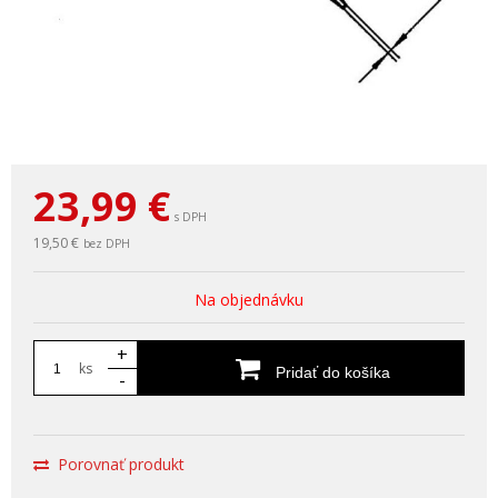
23,99
€
s DPH
19,50 €
bez DPH
Na objednávku
+
ks
Pridať do košíka
-
Porovnať produkt