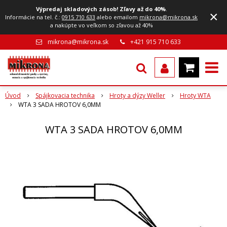
Výpredaj skladových zásob! Zľavy až do 40%
.
×
Informácie na tel. č.:
0915 710 633
alebo emailom
mikrona@mikrona.sk
a nakúpte vo veľkom so zľavou až 40%
mikrona@mikrona.sk
+421 915 710 633
Úvod
Spájkovacia technika
Hroty a dýzy Weller
Hroty WTA
WTA 3 SADA HROTOV 6,0MM
WTA 3 SADA HROTOV 6,0MM