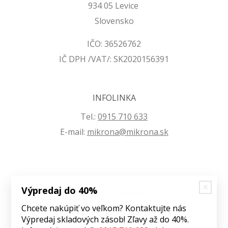
934 05 Levice
Slovensko
IČO: 36526762
IČ DPH /VAT/: SK2020156391
INFOLINKA
Tel.:
0915 710 633
E-mail:
mikrona@mikrona.sk
Výpredaj do 40%
VŠETKO O NÁKUPE
Chcete nakúpiť vo veľkom? Kontaktujte nás
Obchodné podmienky
Výpredaj skladových zásob! Zľavy až do 40%.
Ochrana osobných údajov