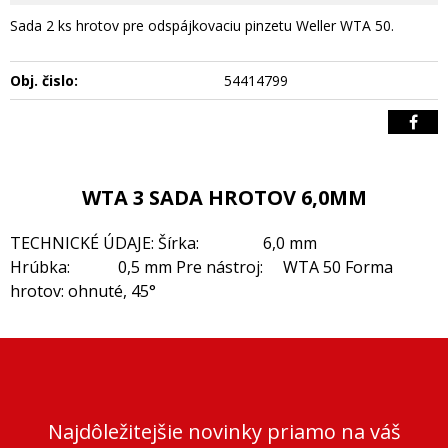
Sada 2 ks hrotov pre odspájkovaciu pinzetu Weller WTA 50.
Obj. čislo:
54414799
WTA 3 SADA HROTOV 6,0MM
TECHNICKÉ ÚDAJE: Šírka: 6,0 mm
Hrúbka: 0,5 mm Pre nástroj: WTA 50 Forma
hrotov: ohnuté, 45°
Najdôležitejšie novinky priamo na váš