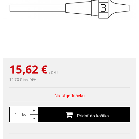
15,62
€
s DPH
12,70 €
bez DPH
Na objednávku
+
ks
Pridať do košíka
-