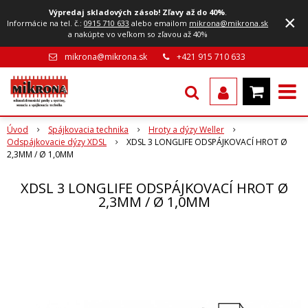
Výpredaj skladových zásob! Zľavy až do 40%
.
×
Informácie na tel. č.:
0915 710 633
alebo emailom
mikrona@mikrona.sk
a nakúpte vo veľkom so zľavou až 40%
mikrona@mikrona.sk
+421 915 710 633
Úvod
Spájkovacia technika
Hroty a dýzy Weller
Odspájkovacie dýzy XDSL
XDSL 3 LONGLIFE ODSPÁJKOVACÍ HROT Ø
2,3MM / Ø 1,0MM
XDSL 3 LONGLIFE ODSPÁJKOVACÍ HROT Ø
2,3MM / Ø 1,0MM