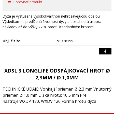
Porovnať produkt
Dýza je vystužená vysokokvalitnou nehrdzavejúcou oceľou.
Výsledkom je predĺžená životnosť dýzy a dosiahnutá úspora
nákladov až do výšky 27 % oproti štandardným hrotom.
Obj. čislo:
51326199
XDSL 3 LONGLIFE ODSPÁJKOVACÍ HROT Ø
2,3MM / Ø 1,0MM
TECHNICKÉ ÚDAJE: Vonkajší priemer: Ø 2,3 mm Vnútorný
priemer: Ø 1,0 mm Dĺžka hrotu: 10,5 mm Pre
nástroje:WXDP 120, WXDV 120 Forma hrotu: dýza