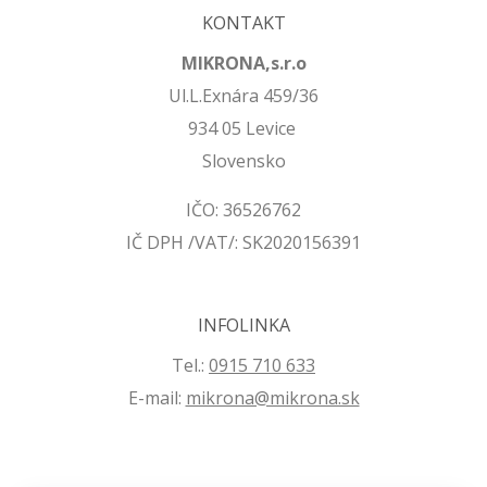
KONTAKT
MIKRONA,s.r.o
Ul.L.Exnára 459/36
934 05 Levice
Slovensko
IČO: 36526762
IČ DPH /VAT/: SK2020156391
INFOLINKA
Tel.:
0915 710 633
E-mail:
mikrona@mikrona.sk