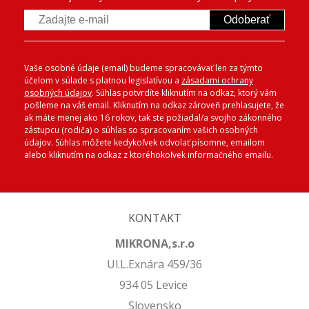
Odoberať
Vaše osobné údaje (email) budeme spracovávať len za týmto
účelom v súlade s platnou legislatívou a
zásadami ochrany
osobných údajov
. Súhlas potvrdíte kliknutím na odkaz, ktorý vám
pošleme na váš email. Kliknutím na odkaz zároveň prehlasujete, že
ak máte menej ako 16 rokov, tak ste požiadal/a svojho zákonného
zástupcu (rodiča) o súhlas so spracovaním vašich osobných
údajov. Súhlas môžete kedykoľvek odvolať písomne, emailom
alebo kliknutím na odkaz z ktoréhokoľvek informačného emailu.
KONTAKT
MIKRONA,s.r.o
Ul.L.Exnára 459/36
934 05 Levice
Slovensko