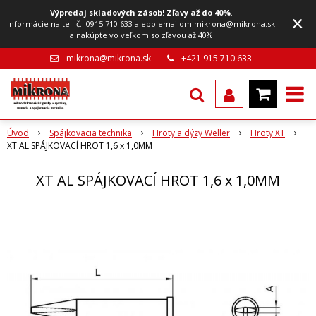
Výpredaj skladových zásob! Zľavy až do 40%
.
×
Informácie na tel. č.:
0915 710 633
alebo emailom
mikrona@mikrona.sk
a nakúpte vo veľkom so zľavou až 40%
mikrona@mikrona.sk
+421 915 710 633
Úvod
Spájkovacia technika
Hroty a dýzy Weller
Hroty XT
XT AL SPÁJKOVACÍ HROT 1,6 x 1,0MM
XT AL SPÁJKOVACÍ HROT 1,6 x 1,0MM