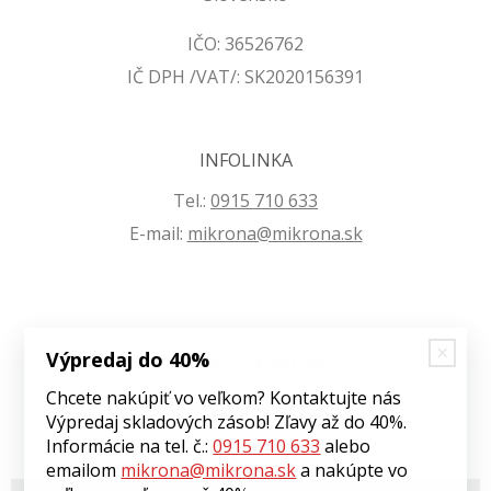
IČO: 36526762
IČ DPH /VAT/: SK2020156391
INFOLINKA
Tel.:
0915 710 633
E-mail:
mikrona@mikrona.sk
Výpredaj do 40%
VŠETKO O NÁKUPE
Chcete nakúpiť vo veľkom? Kontaktujte nás
Obchodné podmienky
Výpredaj skladových zásob! Zľavy až do 40%.
Ochrana osobných údajov
Informácie na tel. č.:
0915 710 633
alebo
emailom
mikrona@mikrona.sk
a nakúpte vo