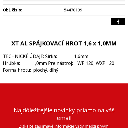
Obj. čislo:
54470199
XT AL SPÁJKOVACÍ HROT 1,6 x 1,0MM
TECHNICKÉ ÚDAJE: Šírka: 1,6mm
Hrúbka: 1,0mm Pre nástroj: WP 120, WXP 120
Forma hrotu: plochý, dlhý
Najdôležitejšie novinky priamo na váš
email
Získajte zaujímavé informácie vždy medzi prvými