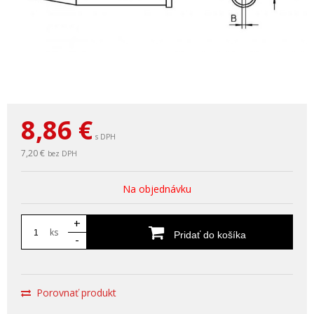
8,86
€
s DPH
7,20 €
bez DPH
Na objednávku
+
ks
Pridať do košíka
-
Porovnať produkt