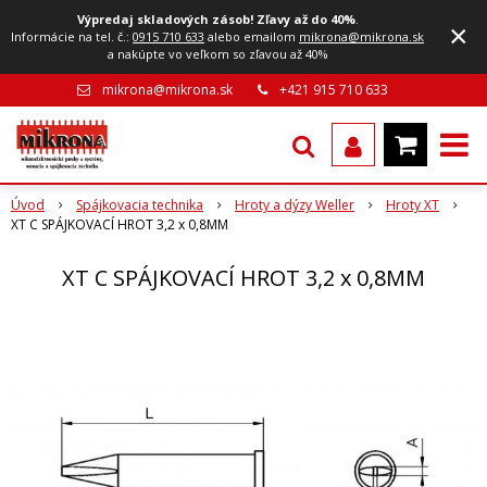
Výpredaj skladových zásob! Zľavy až do 40%
.
×
Informácie na tel. č.:
0915 710 633
alebo emailom
mikrona@mikrona.sk
a nakúpte vo veľkom so zľavou až 40%
mikrona@mikrona.sk
+421 915 710 633
Úvod
Spájkovacia technika
Hroty a dýzy Weller
Hroty XT
XT C SPÁJKOVACÍ HROT 3,2 x 0,8MM
XT C SPÁJKOVACÍ HROT 3,2 x 0,8MM