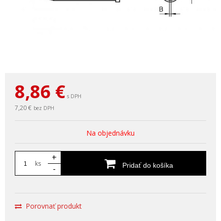
8,86
€
s DPH
7,20 €
bez DPH
Na objednávku
+
ks
Pridať do košíka
-
Porovnať produkt