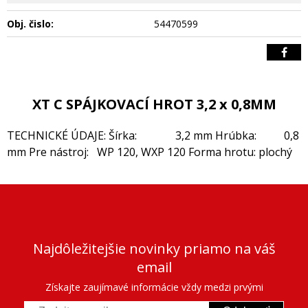
Obj. čislo:
54470599
XT C SPÁJKOVACÍ HROT 3,2 x 0,8MM
TECHNICKÉ ÚDAJE: Šírka: 3,2 mm Hrúbka: 0,8
mm Pre nástroj: WP 120, WXP 120 Forma hrotu: plochý
Najdôležitejšie novinky priamo na váš
email
Získajte zaujímavé informácie vždy medzi prvými