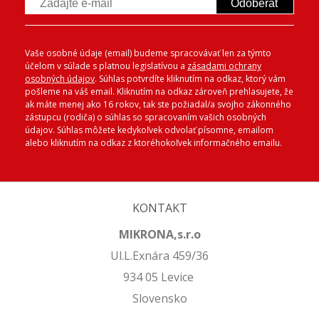
Odoberať
Vaše osobné údaje (email) budeme spracovávať len za týmto
účelom v súlade s platnou legislatívou a
zásadami ochrany
osobných údajov
. Súhlas potvrdíte kliknutím na odkaz, ktorý vám
pošleme na váš email. Kliknutím na odkaz zároveň prehlasujete, že
ak máte menej ako 16 rokov, tak ste požiadal/a svojho zákonného
zástupcu (rodiča) o súhlas so spracovaním vašich osobných
údajov. Súhlas môžete kedykoľvek odvolať písomne, emailom
alebo kliknutím na odkaz z ktoréhokoľvek informačného emailu.
KONTAKT
MIKRONA,s.r.o
Ul.L.Exnára 459/36
934 05 Levice
Slovensko