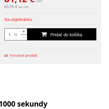
s DPH
65,95 €
bez DPH
Na objednávku
+
ks
Pridať do košíka
-
Porovnať produkt
/1000 sekundy