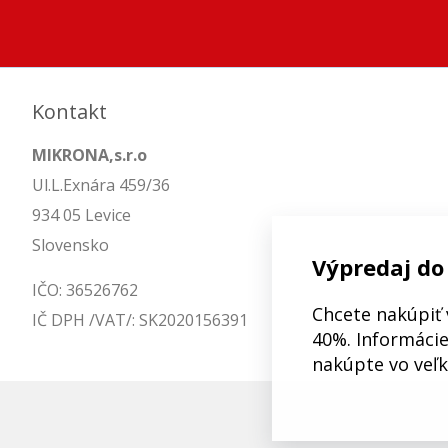
Kontakt
MIKRONA,s.r.o
Ul.L.Exnára 459/36
934 05 Levice
Slovensko
Výpredaj do
IČO: 36526762
Chcete nakúpiť 
IČ DPH /VAT/: SK2020156391
40%. Informácie 
nakúpte vo veľ
© 2026 Mô