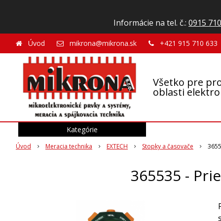
Informácie na tel. č.:
0915 710
Úvod
mikrona@mikrona.sk
+421 915 710 633
Všetko pre pro
oblasti elektr
Kategórie
Úvod
Meracia technika
EXTECH
Stopky a časovače
3655
365535 - Pri