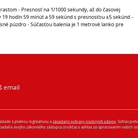
ntrastom - Presnosť na 1/1000 sekundy, až do časovej
y 19 hodín 59 minút a 59 sekúnd s presnosťou ±5 sekúnd -
sné púzdro - Súčasťou balenia je 1 metrové lanko pre
š email
úlade s platnou legislatívou a
zásadami ochrany osobných údajov
. Súhlas pot
ožiadal/a svojho zákonného zástupcu (rodiča) o súhlas so spracovaním vašich