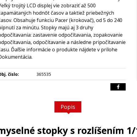
Veľký trojitý LCD displej vie zobraziť až 500
zapamätaných hodnôt časov a taktiež priebežných
časov. Obsahuje funkciu Pacer (krokovač), od 5 do 240
pípnutí za minútu. Stopky majú aj 3 druhy
odpočítavania: zastavenie odpočítavania, zopakovanie
odpočítavania, odpočítavanie a následne pripočítavanie
času. Ďaľšie informácie o produkte nájdete v prílohe
Dokumentácia.
bj. čislo:
365535
Popis
emyselné stopky s rozlíšením 1