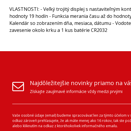
VLASTNOSTI: - Veľký trojitý displej s nastaviteľným ko
hodnoty 19 hodín - Funkcia merania času až do hodnot
Kalendár so zobrazením dňa, mesiaca, dátumu - Vodote
zavesenie okolo krku a 1 kus batérie CR2032
Najdôležitejšie novinky priamo na vá
Získajte zaujímavé informácie vždy medzi prvými
Vaše osobné údaje (email) budeme spracovávať len za týmto účelom v s
odkaz zároveň prehlasujete, že ak máte menej ako 16 rokov, tak ste p
alebo kliknutím na odkaz z ktoréhokoľvek informačného emailu.