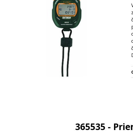
O
365535 - Pri