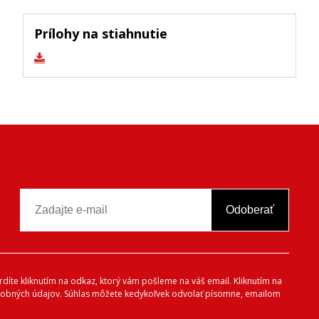
Prílohy na stiahnutie
Odoberať
vrdíte kliknutím na odkaz, ktorý vám pošleme na váš email. Kliknutím na
 osobných údajov. Súhlas môžete kedykoľvek odvolať písomne, emailom