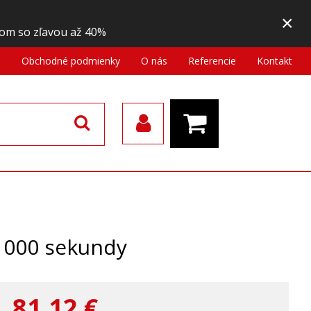
×
om so zľavou až 40%
a
Obchodné podmienky
O nás
Referencie
Kontakt
/1000 sekundy
81,12
€