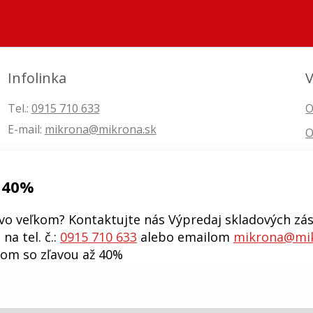
Infolinka
V
Tel.:
0915 710 633
O
E-mail:
mikrona@mikrona.sk
O
 40%
vo veľkom? Kontaktujte nás Výpredaj skladových zás
na tel. č.:
0915 710 633
alebo emailom
mikrona@mik
kom so zľavou až 40%
j eshop •
tvorba eshopu cez UNIobchod
,
webhosting
spoločnosti
W