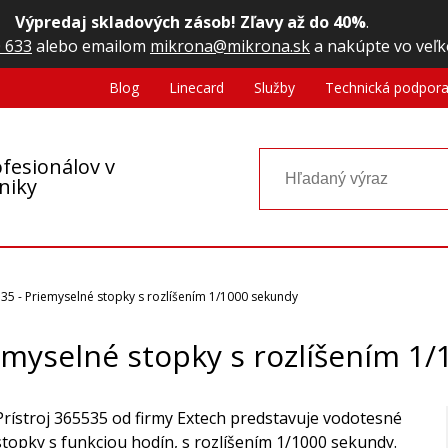
Výpredaj skladových zásob! Zľavy až do 40%
.
 633
alebo emailom
mikrona@mikrona.sk
a nakúpte vo veľk
Blog
Linecard
Služby
Technická podpor
fesionálov v
oniky
35 - Priemyselné stopky s rozlíšením 1/1000 sekundy
emyselné stopky s rozlíšením 1
Prístroj 365535 od firmy Extech predstavuje vodotesné
stopky s funkciou hodín, s rozlíšením 1/1000 sekundy.