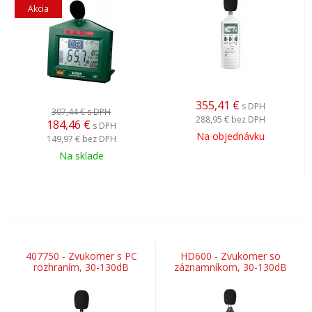
Akcia
355,41
€
s DPH
307,44 €
s DPH
288,95 €
bez DPH
184,46
€
s DPH
Na objednávku
149,97 €
bez DPH
Na sklade
407750 - Zvukomer s PC
HD600 - Zvukomer so
rozhraním, 30-130dB
záznamníkom, 30-130dB