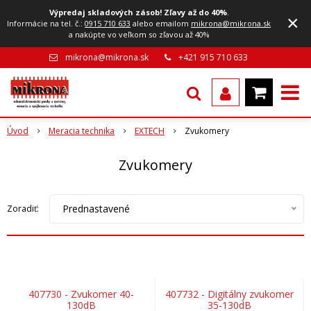
Výpredaj skladových zásob! Zľavy až do 40%
.
×
Informácie na tel. č.:
0915 710 633
alebo emailom
mikrona@mikrona.sk
a nakúpte vo veľkom so zľavou až 40%
mikrona@mikrona.sk
+421 915 710 633
Úvod
Meracia technika
EXTECH
Zvukomery
Zvukomery
Prednastavené
Zoradiť:
407730 - Zvukomer 40-
407732 - Digitálny zvukomer
130dB
35-130dB