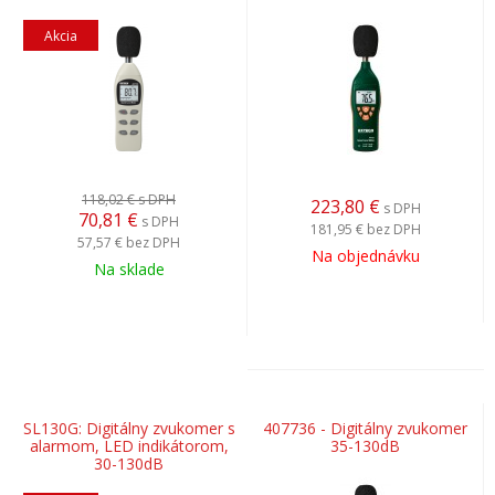
Akcia
118,02 €
s DPH
223,80
€
s DPH
70,81
€
s DPH
181,95 €
bez DPH
57,57 €
bez DPH
Na objednávku
Na sklade
SL130G: Digitálny zvukomer s
407736 - Digitálny zvukomer
alarmom, LED indikátorom,
35-130dB
30-130dB