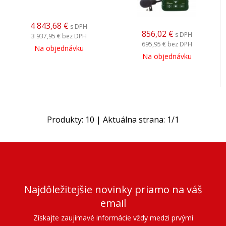
4 843,68
€
s DPH
856,02
€
s DPH
3 937,95 €
bez DPH
695,95 €
bez DPH
Na objednávku
Na objednávku
Produkty:
10
| Aktuálna strana:
1
/
1
Najdôležitejšie novinky priamo na váš
email
Získajte zaujímavé informácie vždy medzi prvými