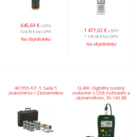
645,69
€
s DPH
1 471,02
€
s DPH
524,95 €
bez DPH
1 195,95 €
bez DPH
Na objednávku
Na objednávku
407355-KIT-5: Sada 5
SL400: Digitálny osobný
zvukomerov / Záznamníkov
zvukomer s USB rozhraním a
záznamníkom, 30-143 dB