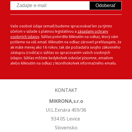
Odoberať
Vaše osobné údaje (email) budeme spracovávať len za týmto
účelom v súlade s platnou legislatívou a
zásadami ochrany
osobných údajov
. Súhlas potvrdíte kliknutím na odkaz, ktorý vám
pošleme na váš email. Kliknutím na odkaz zároveň prehlasujete, že
ak máte menej ako 16 rokov, tak ste požiadal/a svojho zákonného
zástupcu (rodiča) o súhlas so spracovaním vašich osobných
údajov. Súhlas môžete kedykoľvek odvolať písomne, emailom
alebo kliknutím na odkaz z ktoréhokoľvek informačného emailu.
KONTAKT
MIKRONA,s.r.o
Ul.L.Exnára 459/36
934 05 Levice
Slovensko