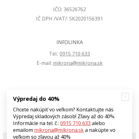
IČO: 36526762
IČ DPH /VAT/: SK2020156391
INFOLINKA
Tel.:
0915 710 633
E-mail:
mikrona@mikrona.sk
Výpredaj do 40%
VŠETKO O NÁKUPE
Chcete nakúpiť vo veľkom? Kontaktujte nás
Obchodné podmienky
Výpredaj skladových zásob! Zľavy až do 40%.
Ochrana osobných údajov
Informácie na tel. č.:
0915 710 633
alebo
emailom
mikrona@mikrona.sk
a nakúpte vo
veľkom so zľavou až 40%