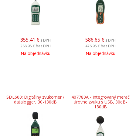
355,41
€
586,65
€
s DPH
s DPH
288,95 €
bez DPH
476,95 €
bez DPH
Na objednávku
Na objednávku
SDL600: Digitálny zvukomer /
407780A - Integrovaný merač
datalogger, 30-130dB
úrovne zvuku s USB, 30dB-
130dB